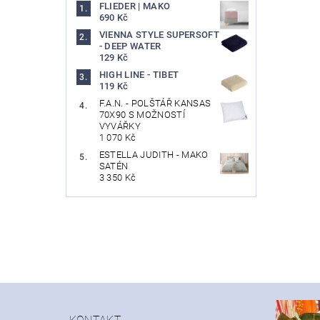
FLIEDER | MAKO
690 Kč
VIENNA STYLE SUPERSOFT
- DEEP WATER
129 Kč
HIGH LINE - TIBET
119 Kč
F.A.N. - POLŠTÁŘ KANSAS
70X90 S MOŽNOSTÍ
VYVÁŘKY
1 070 Kč
ESTELLA JUDITH - MAKO
SATÉN
3 350 Kč