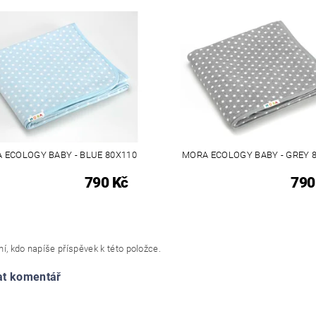
 ECOLOGY BABY - BLUE 80X110
MORA ECOLOGY BABY - GREY 
790 Kč
790
í, kdo napíše příspěvek k této položce.
at komentář