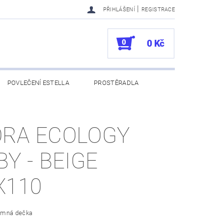
|
PŘIHLÁŠENÍ
REGISTRACE
0
0 Kč
POVLEČENÍ ESTELLA
PROSTĚRADLA
UKAZY
100. VÝROČÍ VOSSEN
RA ECOLOGY
BY - BEIGE
X110
jemná dečka