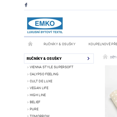
RUČNÍKY & OSUŠKY
KOUPELNOVÉ PŘ
PŘIKRÝVKY & POLŠTÁŘE
DEKY A PLÉDY
DĚTI
RUČNÍKY & OSUŠKY
VIENNA STYLE SUPERSOFT
O NÁS
PRODEJNA V PRAZE 6
OBCHODN
CALYPSO FEELING
CULT DE LUXE
VEGAN LIFE
HIGH LINE
BELIEF
PURE
TOMORROW