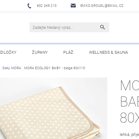
602 249 213
EMKO.GROUSL@EMAIL.CZ
EDLOŽKY
ŽUPANY
PLÁŽ
WELLNESS & SAUNA
UBRUSY A UTĚRKY EKELUND
Deky MORA
MORA ECOLOGY BABY - beige 80x110
DĚTI
DÁRKOVÉ SADY A PO
MO
Í PODMÍNKY
NAPIŠTE NÁM
BA
80
lehká, pří