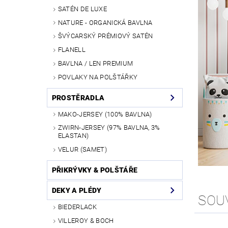
SATÉN DE LUXE
NATURE - ORGANICKÁ BAVLNA
ŠVÝCARSKÝ PRÉMIOVÝ SATÉN
FLANELL
BAVLNA / LEN PREMIUM
POVLAKY NA POLŠTÁŘKY
PROSTĚRADLA
MAKO-JERSEY (100% BAVLNA)
ZWIRN-JERSEY (97% BAVLNA, 3%
ELASTAN)
VELUR (SAMET)
PŘIKRÝVKY & POLŠTÁŘE
DEKY A PLÉDY
SOU
BIEDERLACK
VILLEROY & BOCH