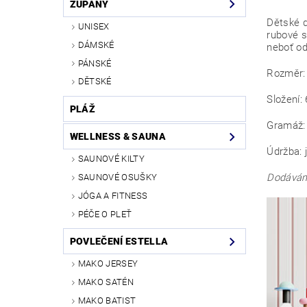
ŽUPANY
Dětské d
UNISEX
rubové s
DÁMSKÉ
neboť od
PÁNSKÉ
Rozměr:
DĚTSKÉ
Složení:
PLÁŽ
Gramáž:
WELLNESS & SAUNA
Údržba: 
SAUNOVÉ KILTY
Dodávám
SAUNOVÉ OSUŠKY
JÓGA A FITNESS
PÉČE O PLEŤ
POVLEČENÍ ESTELLA
MAKO JERSEY
MAKO SATÉN
MAKO BATIST