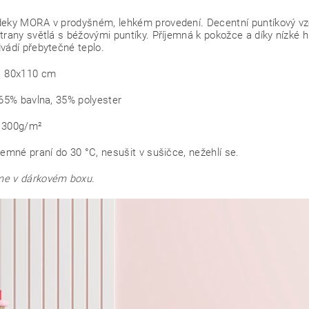
eky MORA v prodyšném, lehkém provedení. Decentní puntíkový vzor 
trany světlá s béžovými puntíky. Příjemná k pokožce a díky nízké 
vádí přebytečné teplo.
 80x110 cm
 65% bavlna, 35% polyester
 300g/m²
jemné praní do 30 °C, nesušit v sušičce, nežehlí se.
e v dárkovém boxu.