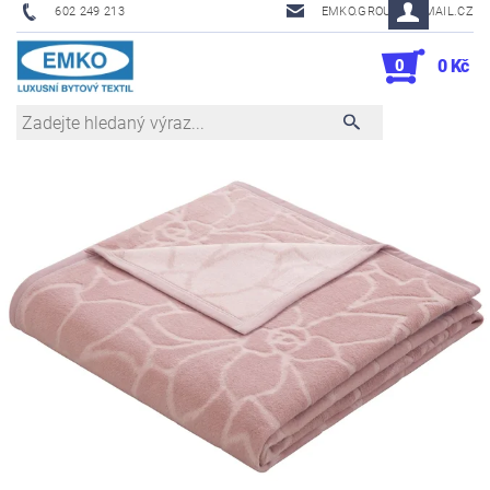
602 249 213
EMKO.GROUSL@EMAIL.CZ
0
0 Kč