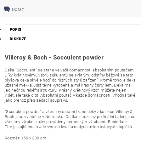
Dotaz
POPIS
DISKUZE
Villeroy
& Boch - Socculent powder
Deka "Socculent" se stane ve vaší domácnosti absolutním poutačem.
Díky květinovému vzoru sukulentů se světlými odstíny béžové se tato
plyšová deka skvěle hodí do různých stylů zařízení. Kromě toho je deka
úžasně měkká, udržitelně vyrobená a má krásný čistý lem.
Deka má
jedinečnou reliéfní strukturu. Krásný květinový vzor můžete nejen
vidět, ale také cítit. Absolutní poutač v každé domácnosti. Vhodná také
jako přehoz přes sedací soupravu.
"Socculent powder" a všechny ostatní tkané deky z kolekce Villeroy &
Boch jsou vyráběné v Německu. Od tkaní příze až po finální balení jsou
všechny výrobní kroky prováděny německým výrobcem Biederlack.
Tím je zajištěna trvale vysoká kvalita nadýchaných bytových doplňků.
Rozměr: 150 x 200 cm