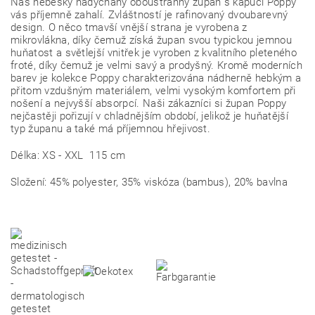
Náš nebesky nadýchaný oboustranný župan s kapucí Poppy
vás příjemně zahalí. Zvláštností je rafinovaný dvoubarevný
design. O něco tmavší vnější strana je vyrobena z
mikrovlákna, díky čemuž získá župan svou typickou jemnou
huňatost a světlejší vnitřek je vyroben z kvalitního pleteného
froté, díky čemuž je velmi savý a prodyšný. Kromě moderních
barev je kolekce Poppy charakterizována nádherně hebkým a
přitom vzdušným materiálem, velmi vysokým komfortem při
nošení a nejvyšší absorpcí. Naši zákazníci si župan Poppy
nejčastěji pořizují v chladnějším období, jelikož je huňatější
typ županu a také má příjemnou hřejivost.
Délka: XS - XXL 115 cm
Složení: 45% polyester, 35% viskóza (bambus), 20% bavlna