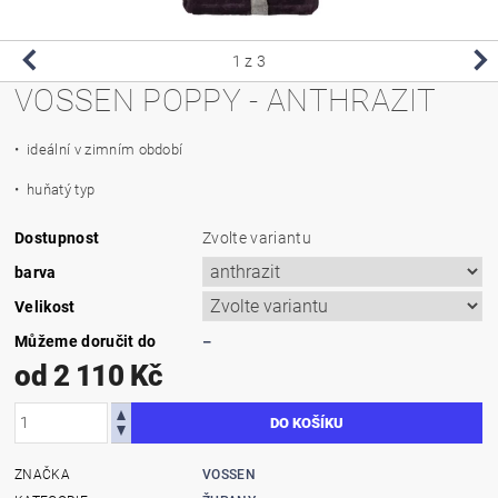
1
z 3
VOSSEN POPPY - ANTHRAZIT
• ideální v zimním období
• huňatý typ
Dostupnost
Zvolte variantu
barva
Velikost
Můžeme doručit do
–
od 2 110 Kč
ZNAČKA
VOSSEN