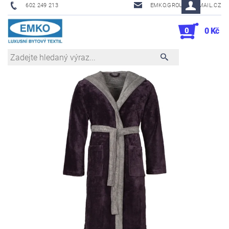
602 249 213
EMKO.GROUSL@EMAIL.CZ
0
0 Kč