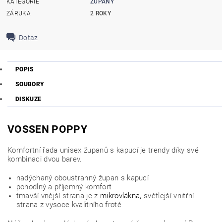
KATEGORIE
ŽUPANY
ZÁRUKA
2 ROKY
Dotaz
POPIS
SOUBORY
DISKUZE
VOSSEN POPPY
Komfortní řada unisex županů s kapucí je trendy díky své
kombinaci dvou barev.
nadýchaný oboustranný župan s kapucí
pohodlný a příjemný komfort
tmavší vnější strana je z
mikrovlákna,
světlejší vnitřní
strana z vysoce kvalitního froté