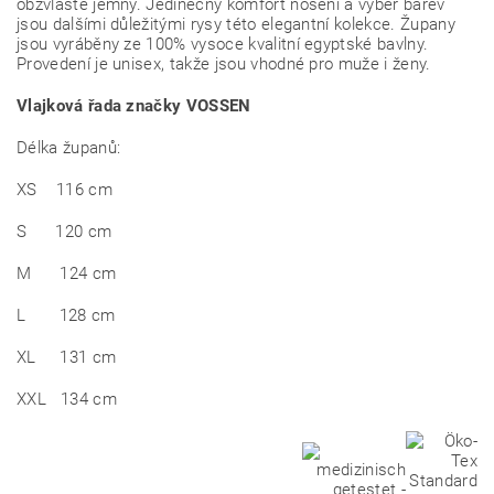
obzvláště jemný. Jedinečný komfort nošení a výběr barev
jsou dalšími důležitými rysy této elegantní kolekce. Župany
jsou vyráběny ze 100% vysoce kvalitní egyptské bavlny.
Provedení je unisex, takže jsou vhodné pro muže i ženy.
Vlajková řada značky VOSSEN
Délka županů:
XS 116 cm
S 120 cm
M 124 cm
L 128 cm
XL 131 cm
XXL 134 cm