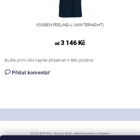
VOSSEN FEELING-L (WINTERNIGHT)
3 146 Kč
od
Buďte první, kdo napíše příspěvek k této položce.
Přidat komentář
2026 © EMKO - bytový textil, všechna práva vyhrazena