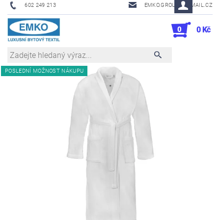
602 249 213
EMKO.GROUSL@EMAIL.CZ
0
0 Kč
POSLEDNÍ MOŽNOST NÁKUPU