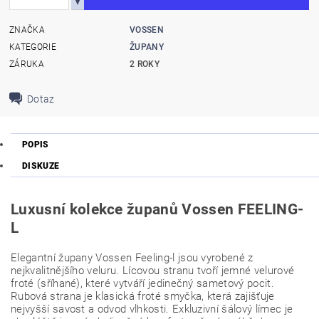
ZNAČKA
VOSSEN
KATEGORIE
ŽUPANY
ZÁRUKA
2 ROKY
Dotaz
POPIS
DISKUZE
Luxusní kolekce županů Vossen FEELING-
L
Elegantní župany Vossen Feeling-l jsou vyrobené z
nejkvalitnějšího veluru. Lícovou stranu tvoří jemné velurové
froté (sříhané), které vytváří jedinečný sametový pocit.
Rubová strana je klasická froté smyčka, která zajišťuje
nejvyšší savost a odvod vlhkosti. Exkluzivní šálový límec je