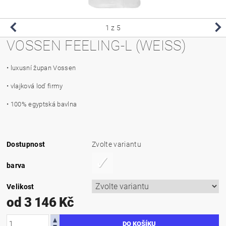
1
z 5
VOSSEN FEELING-L (WEISS)
• luxusní župan Vossen
• vlajková loď firmy
• 100% egyptská bavlna
Dostupnost
Zvolte variantu
barva
Velikost
od 3 146 Kč