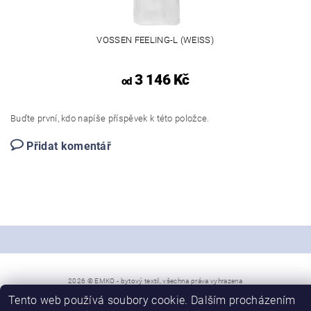
VOSSEN FEELING-L (WEISS)
3 146 Kč
od
Buďte první, kdo napíše příspěvek k této položce.
Přidat komentář
2026 © EMKO - bytový textil, všechna práva vyhrazena
Tento web používá soubory cookie. Dalším procházením
Vytvořil Shoptet