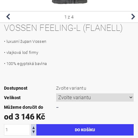
1
z 4
VOSSEN FEELING-L (FLANELL)
• luxusní župan Vossen
• vlajková loď firmy
• 100% egyptská bavlna
Dostupnost
Zvolte variantu
Velikost
Můžeme doručit do
–
od 3 146 Kč