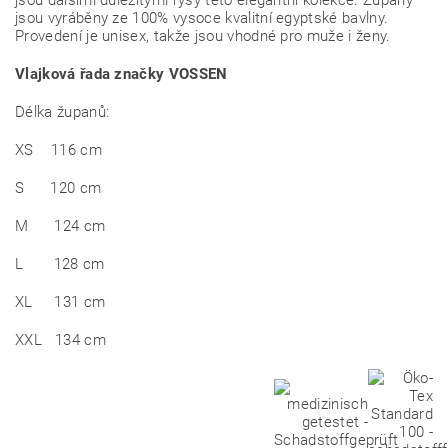
jsou dalšími důležitými rysy této elegantní kolekce. Župany
jsou vyráběny ze 100% vysoce kvalitní egyptské bavlny.
Provedení je unisex, takže jsou vhodné pro muže i ženy.
Vlajková řada značky VOSSEN
Délka županů:
XS 116 cm
S 120 cm
M 124 cm
L 128 cm
XL 131 cm
XXL 134 cm