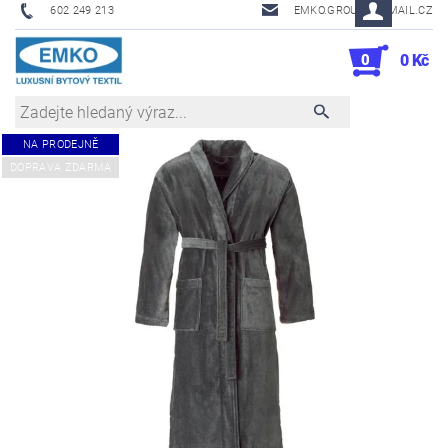
602 249 213
EMKO.GROUSL@EMAIL.CZ
0
0 Kč
NA PRODEJNĚ
DOPRAVA ZDARMA