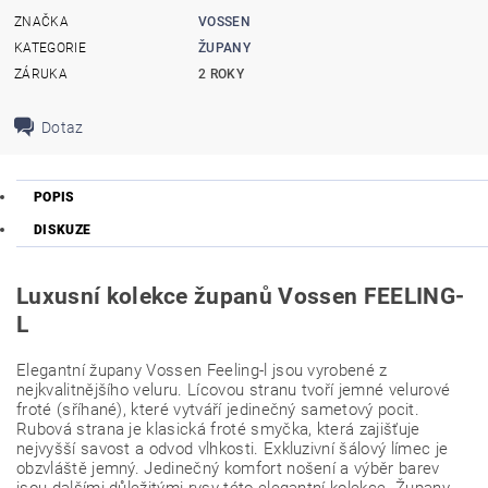
ZNAČKA
VOSSEN
KATEGORIE
ŽUPANY
ZÁRUKA
2 ROKY
Dotaz
POPIS
DISKUZE
Luxusní kolekce županů Vossen FEELING-
L
Elegantní župany Vossen Feeling-l jsou vyrobené z
nejkvalitnějšího veluru. Lícovou stranu tvoří jemné velurové
froté (sříhané), které vytváří jedinečný sametový pocit.
Rubová strana je klasická froté smyčka, která zajišťuje
nejvyšší savost a odvod vlhkosti. Exkluzivní šálový límec je
obzvláště jemný. Jedinečný komfort nošení a výběr barev