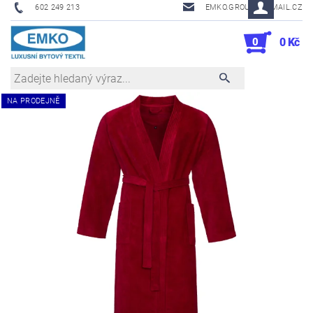
602 249 213
EMKO.GROUSL@EMAIL.CZ
0
0 Kč
NA PRODEJNĚ