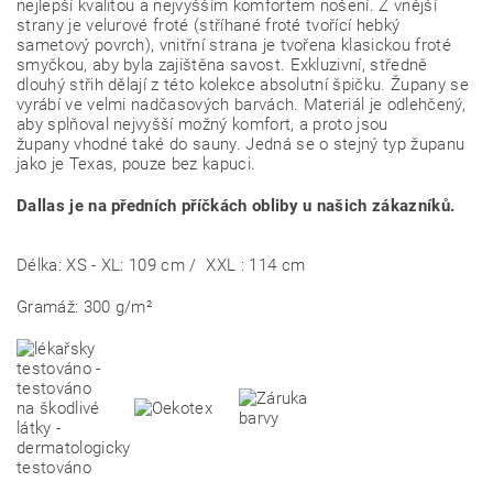
nejlepší kvalitou a nejvyšším komfortem nošení. Z vnější
strany je velurové froté (stříhané froté tvořící hebký
sametový povrch), vnitřní strana je tvořena klasickou froté
smyčkou, aby byla zajištěna savost. Exkluzivní, středně
dlouhý střih dělají z této kolekce absolutní špičku. Župany se
vyrábí ve velmi nadčasových barvách. Materiál je odlehčený,
aby splňoval nejvyšší možný komfort, a proto jsou
župany vhodné také do sauny. Jedná se o stejný typ županu
jako je Texas, pouze bez kapuci.
Dallas je na předních příčkách obliby u našich zákazníků.
Délka: XS - XL: 109 cm / XXL : 114 cm
Gramáž: 300 g/m²