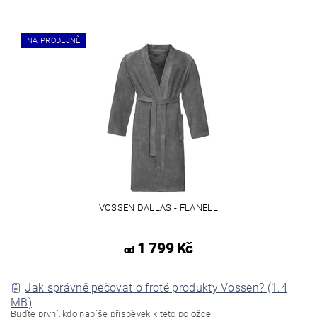
NA PRODEJNĚ
VOSSEN DALLAS - FLANELL
1 799 Kč
od
Jak správně pečovat o froté produkty Vossen? (1.4
MB)
Buďte první, kdo napíše příspěvek k této položce.