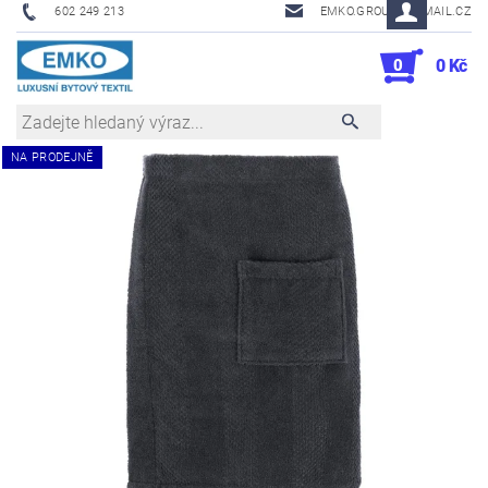
602 249 213
EMKO.GROUSL@EMAIL.CZ
0
0 Kč
NA PRODEJNĚ