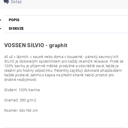
Dotaz
POPIS
DISKUZE
VOSSEN SILVIO - graphit
Ať už v lázních, v sauně nebo doma v koupelně - pánský saunový kilt
SILVO je dokonalým společníkem pro každý okamžik relaxace. Froté ze
100% bavlny je příjemně měkké, prodyšné a obzvláště savé, takže je
ideální pro hodiny odpočinku. Patentky zajišťují dokonalé přizpůsobení
každé postavě, zatímco kapsa na přední straně nabízí prostor pro
drobné nezbytnosti.
Složení: 100% bavlna
Gramáž: 350 g/m2
Rozměr: 60x160 cm