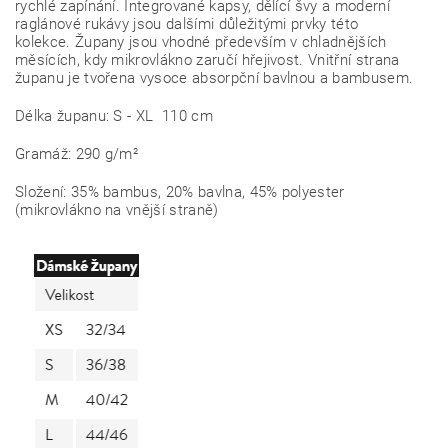
rychlé zapínání. Integrované kapsy, dělící švy a moderní
raglánové rukávy jsou dalšími důležitými prvky této
kolekce.
Župany jsou vhodné především v chladnějších
měsících, kdy mikrovlákno zaručí hřejivost. Vnitřní strana
županu je tvořena vysoce absorpční bavlnou a bambusem.
Délka županu: S - XL 110 cm
Gramáž: 290 g/m²
Složení: 35% bambus, 20% bavlna, 45% polyester
(mikrovlákno na vnější straně)