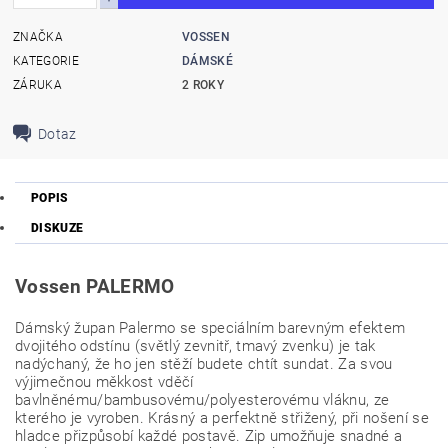
ZNAČKA
VOSSEN
KATEGORIE
DÁMSKÉ
ZÁRUKA
2 ROKY
Dotaz
POPIS
DISKUZE
Vossen PALERMO
Dámský župan Palermo se speciálním barevným efektem
dvojitého odstínu (světlý zevnitř, tmavý zvenku) je tak
nadýchaný, že ho jen stěží budete chtít sundat. Za svou
výjimečnou měkkost vděčí
bavlněnému/bambusovému/polyesterovému vláknu, ze
kterého je vyroben. Krásný a perfektně střižený, při nošení se
hladce přizpůsobí každé postavě. Zip umožňuje snadné a