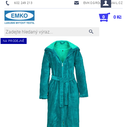
602 249 213
EMKO.GROUSL@EMAIL.CZ
0
0 Kč
NA PRODEJNĚ