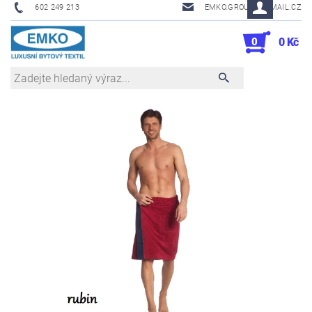
602 249 213
EMKO.GROUSL@EMAIL.CZ
0
0 Kč