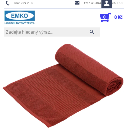
602 249 213
EMKO.GROUSL@EMAIL.CZ
0
0 Kč