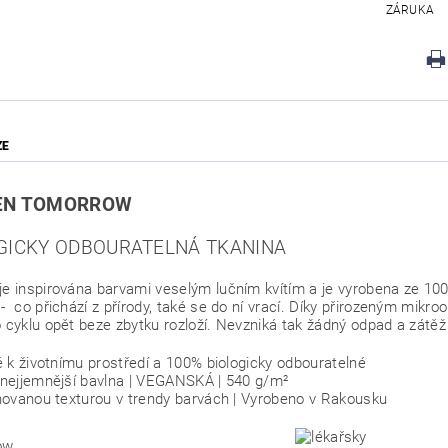
ZÁRUKA
ZE
EN TOMORROW
GICKY ODBOURATELNÁ TKANINA
je inspirována barvami veselým lučním kvítím a je vyrobena ze 1
 - co přichází z přírody, také se do ní vrací. Díky přirozeným mik
o cyklu opět beze zbytku rozloží. Nevzniká tak žádný odpad a zátěž
é k životnímu prostředí a 100% biologicky odbouratelné
nejjemnější bavlna | VEGANSKÁ | 540 g/m²
hovanou texturou v trendy barvách | Vyrobeno v Rakousku