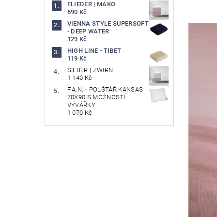
FLIEDER | MAKO
690 Kč
VIENNA STYLE SUPERSOFT
- DEEP WATER
129 Kč
HIGH LINE - TIBET
119 Kč
SILBER | ZWIRN
1 140 Kč
F.A.N. - POLŠTÁŘ KANSAS
70X90 S MOŽNOSTÍ
VYVÁŘKY
1 070 Kč