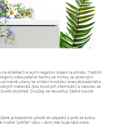
du na skládkách a jejich negativní dopad na přírodu. Tradiční
 biologicky odbouratelné tkaniny se mohou za správných
ou primárně určeny ke snížení množství nerecyklovatelného
kodných materiálů (bez toxických chemikálií) a nakonec se
 životní prostředí. Do půdy se neuvolňují žádné toxické
 můžete je bezpečně vyhodit do odpadků a poté se budou
é možné "pohřbít" látku v zemi, kde bude také zcela