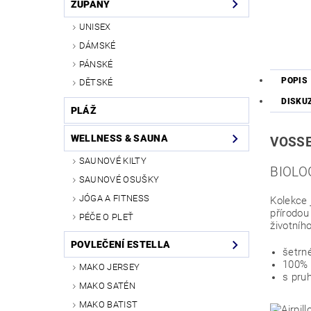
ŽUPANY
UNISEX
DÁMSKÉ
PÁNSKÉ
POPIS
DĚTSKÉ
DISKU
PLÁŽ
WELLNESS & SAUNA
VOSS
SAUNOVÉ KILTY
BIOLO
SAUNOVÉ OSUŠKY
JÓGA A FITNESS
Kolekce 
přírodou
PÉČE O PLEŤ
životníh
POVLEČENÍ ESTELLA
šetrn
100% 
MAKO JERSEY
s pru
MAKO SATÉN
MAKO BATIST