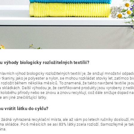
u výhody biologicky rozložitelných textilií?
lavních výhod biologicky rozložitelných textilií je, že snižují množství odpa
é tkaniny, jako je polyester a nylon, se mohou rozkládat stovky let, zatímco
rozložit během několika měsíců. To znamená, že takto navržené textilie js
 skládkách. Další výhodou je, že certifikované produkty jsou vyrobeny z neš
 koloběhu přírody nebo se znovu a znovu recyklují, což dále snižuje dopad na
 ani jiné znečišťující látky.
 vrátit látku do cyklu?
í žádná vyhrazená recyklační místa, ale až vám po letech ručníky doslouží,
 na skládce. Po 6 měsících se asi 83% látky zcela rozloží. Samozřejmě je tak
ána.