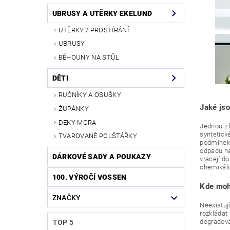
UBRUSY A UTĚRKY EKELUND
UTĚRKY / PROSTÍRÁNÍ
UBRUSY
BĚHOUNY NA STŮL
DĚTI
RUČNÍKY A OSUŠKY
Jaké jso
ŽUPÁNKY
DEKY MORA
Jednou z h
syntetick
TVAROVANÉ POLŠTÁŘKY
podmínek 
odpadu na
DÁRKOVÉ SADY A POUKAZY
vracejí do
chemikálie
100. VÝROČÍ VOSSEN
Kde mohu
ZNAČKY
Neexistuj
rozkládat
degradov
TOP 5