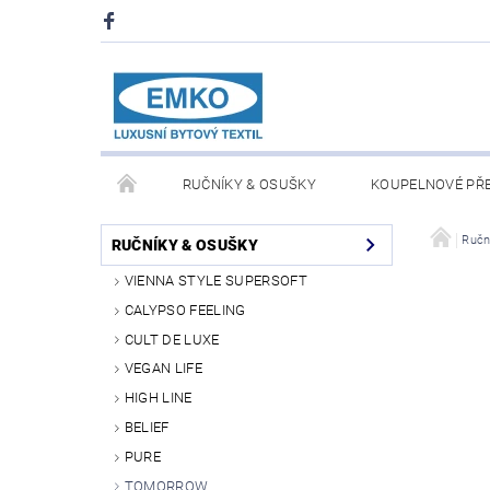
RUČNÍKY & OSUŠKY
KOUPELNOVÉ PŘ
PŘIKRÝVKY & POLŠTÁŘE
DEKY A PLÉDY
Ručn
RUČNÍKY & OSUŠKY
VIENNA STYLE SUPERSOFT
O NÁS
PRODEJNA V PRAZE 6
OBCHODN
CALYPSO FEELING
CULT DE LUXE
VEGAN LIFE
HIGH LINE
BELIEF
PURE
TOMORROW