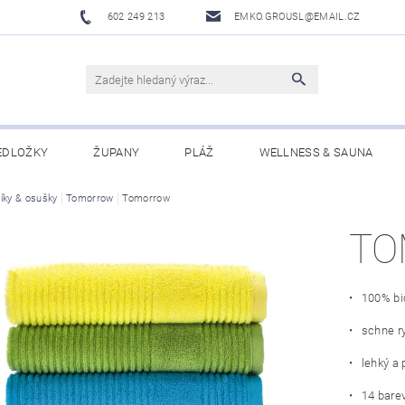
602 249 213
EMKO.GROUSL@EMAIL.CZ
EDLOŽKY
ŽUPANY
PLÁŽ
WELLNESS & SAUNA
íky & osušky
UBRUSY A UTĚRKY EKELUND
Tomorrow
Tomorrow
DĚTI
DÁRKOVÉ SADY A PO
T
Í PODMÍNKY
NAPIŠTE NÁM
• 100% bi
• schne ry
• lehký a 
• 14 bare