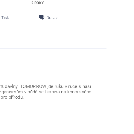
2 ROKY
Tisk
Dotaz
00% bavlny. TOMORROW jde ruku v ruce s naší
roorganismům v půdě se tkanina na konci svého
 pro přírodu.