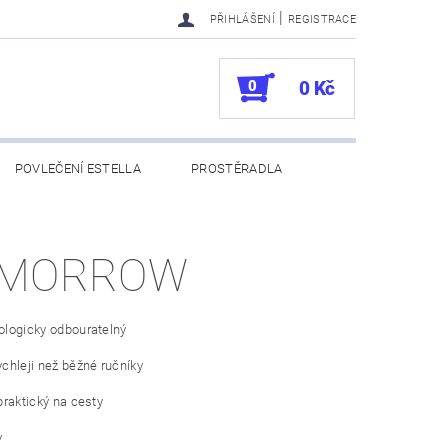
|
PŘIHLÁŠENÍ
REGISTRACE
0
0 Kč
POVLEČENÍ ESTELLA
PROSTĚRADLA
UKAZY
100. VÝROČÍ VOSSEN
OMORROW
ologicky odbouratelný
chleji než běžné ručníky
praktický na cesty
v