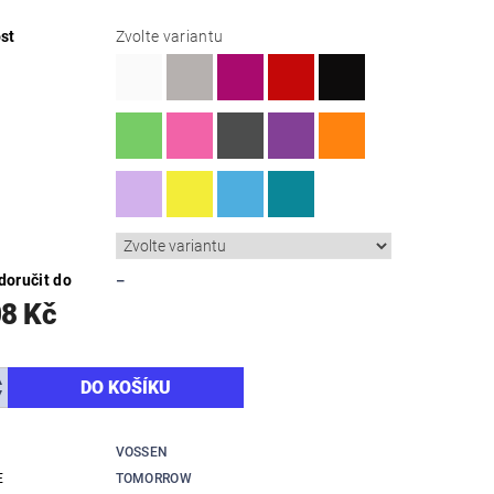
st
Zvolte variantu
oručit do
–
08 Kč
VOSSEN
E
TOMORROW