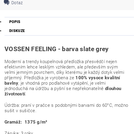
Dotaz
POPIS
DISKUZE
VOSSEN FEELING - barva slate grey
Moderní a trendy koupelnová předložka přesvědčí nejen
efektivním lehce lesklým vzhledem, ale především svým
velmi jemným povrchem, díky kterému je každý dotyk velmi
příjemný. Předložka je vyrobena ze
100% vysoce kvalitní
bavlny
, je vhodná pro podlahové vytápění, je velmi
jednoduchá na údržbu a pyšní se nepřekonatelně
dlouhou
životností
.
Údržba: praní v pračce s podobnými barvami do 60°C, možno
sušit v sušičce.
Gramáž: 1375
g/m²
Záruka: 3 roky