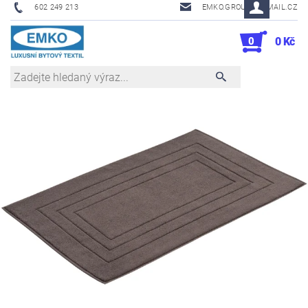
602 249 213
EMKO.GROUSL@EMAIL.CZ
0
0 Kč