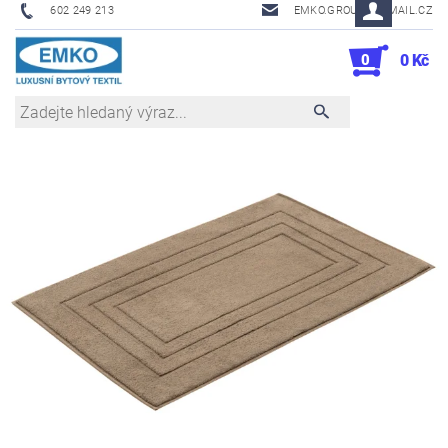
602 249 213
EMKO.GROUSL@EMAIL.CZ
0
0 Kč