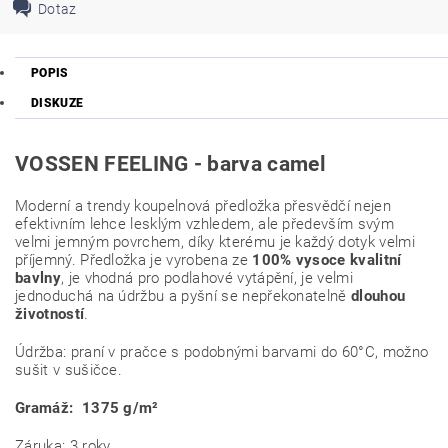
Dotaz
POPIS
DISKUZE
VOSSEN FEELING - barva camel
Moderní a trendy koupelnová předložka přesvědčí nejen
efektivním lehce lesklým vzhledem, ale především svým
velmi jemným povrchem, díky kterému je každý dotyk velmi
příjemný. Předložka je vyrobena ze
100% vysoce kvalitní
bavlny
, je vhodná pro podlahové vytápění, je velmi
jednoduchá na údržbu a pyšní se nepřekonatelně
dlouhou
životností
.
Údržba: praní v pračce s podobnými barvami do 60°C, možno
sušit v sušičce.
Gramáž: 1375
g/m²
Záruka: 3 roky