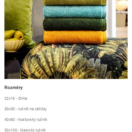
Rozměry
:
22x16 - žínka
30x30 - ručník na obličej
40x60 - hostovský ručník
50x100 - klasický ručník