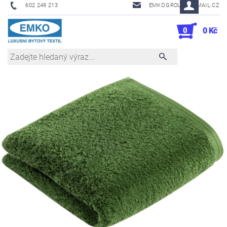
602 249 213
EMKO.GROUSL@EMAIL.CZ
0
0 Kč