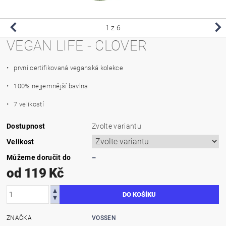
1
z 6
VEGAN LIFE - CLOVER
• p
rvní certifikovaná veganská kolekce
• 100% nejjemnější bavlna
• 7 velikostí
Dostupnost
Zvolte variantu
Velikost
Můžeme doručit do
–
od 119 Kč
ZNAČKA
VOSSEN