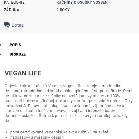
KATEGORIE
RUČNÍKY & OSUŠKY VOSSEN
ZÁRUKA
2 ROKY
Dotaz
POPIS
DISKUZE
VEGAN LIFE
Objevte kolekci ručníků Vossen Vegan Life – spojení moderního
designu, mimořádné hebkosti a ohleduplného přístupu k přírodě. První
certifikované veganské ručníky na světě jsou vyrobeny ze 100%
supersoft bavlny a přinášejí dokonalý komfort při každém doteku. Díky
inovativní AirPillow technologii jsou nadýchané, výjimečně savé a
zároveň si dlouhodobě zachovávají svůj tvar i intenzitu barev.
Jemné k pokožce. Šetrné k přírodě. Luxus, který si zamilujete každý
den.
první certifikovaná veganská kolekce ručníků na světě
nadčasový a městský design