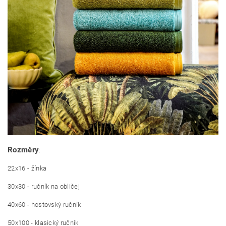
Rozměry
:
22x16 - žínka
30x30 - ručník na obličej
40x60 - hostovský ručník
50x100 - klasický ručník