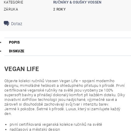
KATEGORIE
RUČNÍKY & OSUŠKY VOSSEN
ZÁRUKA
2 ROKY
Dotaz
POPIS
DISKUZE
VEGAN LIFE
Objevte kolekci ručníků Vossen Vegan Life – spojení moderního
designu, mimořádné hebkosti a ohleduplného přístupu k přírodě. První
certifikované veganské ručníky na světě jsou vyrobeny ze 100%
supersoft bavlny a přinášejí dokonalý komfort při každém doteku. Díky
inovativní AirPillow technologii jsou nadýchané, výjimečně savé a
zároveň si dlouhodobě zachovávají svůj tvar i intenzitu barev.
Jemné k pokožce. Šetrné k přírodě. Luxus, který si zamilujete každý
den.
první certifikovaná veganská kolekce ručníků na světě
nadčasový a městský design