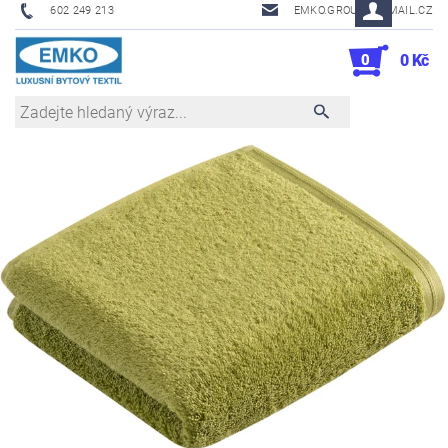
602 249 213
EMKO.GROUSL@EMAIL.CZ
0
0 Kč