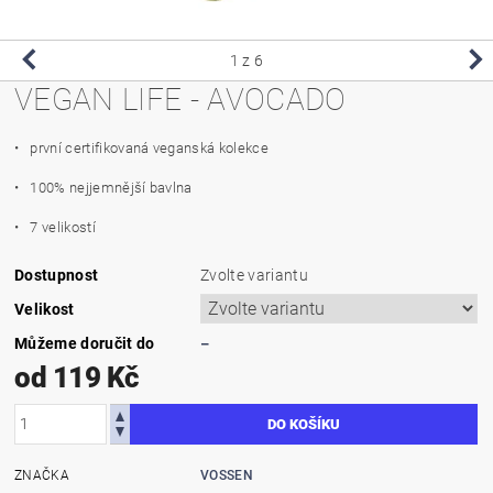
1
z 6
VEGAN LIFE - AVOCADO
• p
rvní certifikovaná veganská kolekce
• 100% nejjemnější bavlna
• 7 velikostí
Dostupnost
Zvolte variantu
Velikost
Můžeme doručit do
–
od 119 Kč
ZNAČKA
VOSSEN