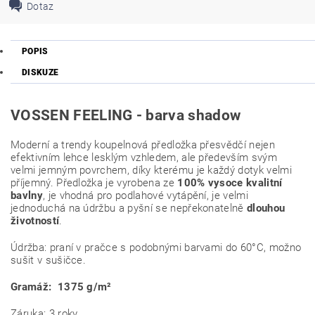
Dotaz
POPIS
DISKUZE
VOSSEN FEELING - barva shadow
Moderní a trendy koupelnová předložka přesvědčí nejen
efektivním lehce lesklým vzhledem, ale především svým
velmi jemným povrchem, díky kterému je každý dotyk velmi
příjemný. Předložka je vyrobena ze
100% vysoce kvalitní
bavlny
, je vhodná pro podlahové vytápění, je velmi
jednoduchá na údržbu a pyšní se nepřekonatelně
dlouhou
životností
.
Údržba: praní v pračce s podobnými barvami do 60°C, možno
sušit v sušičce.
Gramáž: 1375
g/m²
Záruka: 3 roky