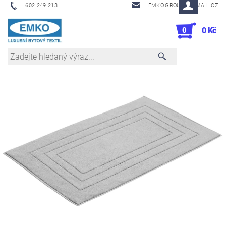
602 249 213
EMKO.GROUSL@EMAIL.CZ
0
0 Kč