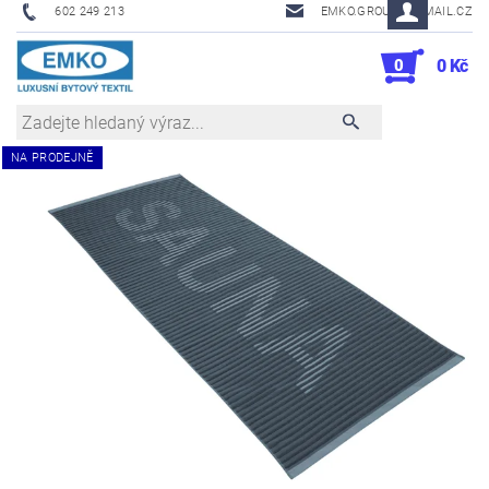
602 249 213
EMKO.GROUSL@EMAIL.CZ
0
0 Kč
NA PRODEJNĚ