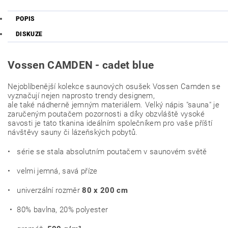
POPIS
DISKUZE
Vossen CAMDEN - cadet blue
Nejoblíbenější kolekce saunových osušek Vossen Camden se
vyznačují nejen naprosto trendy designem,
ale také nádherně jemným materiálem. Velký nápis "sauna" je
zaručeným poutačem pozornosti a díky obzvláště vysoké
savosti je tato tkanina ideálním společníkem pro vaše příští
návštěvy sauny či lázeňských pobytů.
• série se stala absolutním poutačem v saunovém světě
• velmi jemná, savá příze
• univerzální rozměr
80 x 200 cm
• 80% bavlna, 20% polyester