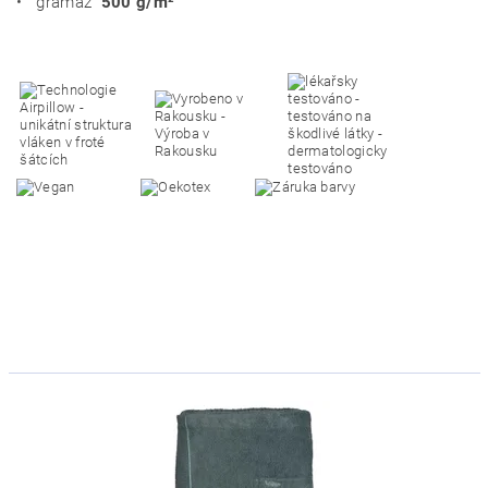
• gramáž
500 g/m²