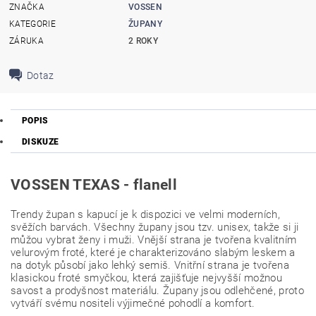
ZNAČKA
VOSSEN
KATEGORIE
ŽUPANY
ZÁRUKA
2 ROKY
Dotaz
POPIS
DISKUZE
VOSSEN TEXAS - flanell
Trendy župan s kapucí je k dispozici ve velmi moderních,
svěžích barvách. Všechny župany jsou tzv. unisex, takže si ji
můžou vybrat ženy i muži. Vnější strana je tvořena kvalitním
velurovým froté, které je charakterizováno slabým leskem a
na dotyk působí jako lehký semiš. Vnitřní strana je tvořena
klasickou froté smyčkou, která zajišťuje nejvyšší možnou
savost a prodyšnost materiálu. Župany jsou odlehčené, proto
vytváří svému nositeli výjimečné pohodlí a komfort.