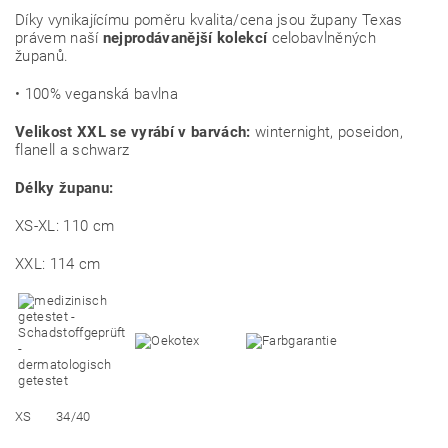
Díky vynikajícímu poměru kvalita/cena jsou župany Texas
právem naší
nejprodávanější kolekcí
celobavlněných
županů.
• 100% veganská bavlna
Velikost XXL se vyrábí v barvách:
winternight, poseidon,
flanell a schwarz
Délky županu:
XS-XL: 110 cm
XXL: 114 cm
XS
34/40