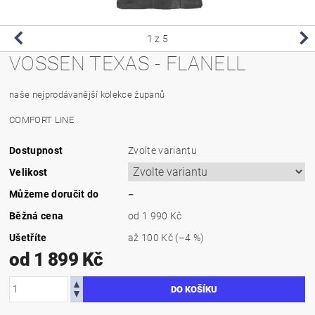
1
z 5
VOSSEN TEXAS - FLANELL
naše nejprodávanější kolekce županů
COMFORT LINE
Dostupnost
Zvolte variantu
Velikost
Můžeme doručit do
–
Běžná cena
od 1 990 Kč
Ušetříte
až
100 Kč
(–4 %)
od 1 899 Kč