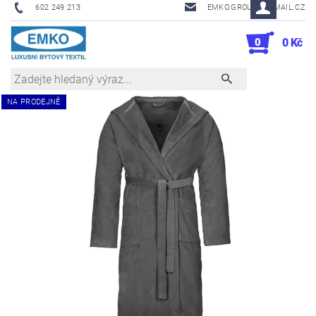
602 249 213
EMKO.GROUSL@EMAIL.CZ
0
0 Kč
NA PRODEJNĚ