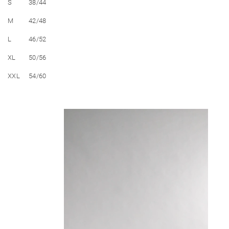
S
38/44
M
42/48
L
46/52
XL
50/56
XXL
54/60