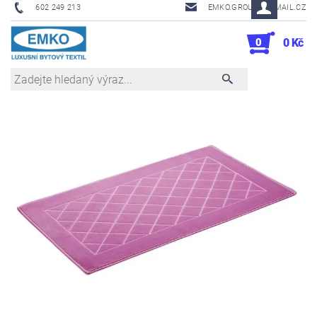
602 249 213
EMKO.GROUSL@EMAIL.CZ
0
0 Kč