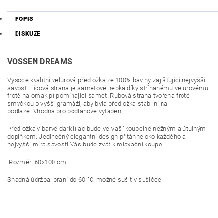
POPIS
DISKUZE
VOSSEN DREAMS
Vysoce kvalitní velurová předložka ze 100% bavlny zajišťující nejvyšší
savost. Lícová strana je sametově hebká díky stříhanému velurovému
froté na omak připomínající samet. Rubová strana tvořena froté
smyčkou o vyšší gramáži, aby byla předložka stabilní na
podlaze. Vhodná pro podlahové vytápění.
Předložka v barvě dark lilac bude ve Vaší koupelně něžným a útulným
doplňkem. Jedinečný elegantní design přitáhne oko každého a
nejvyšší míra savosti Vás bude zvát k relaxační koupeli.
.Rozměr: 60x100 cm
Snadná údržba: praní do 60 °C, možné sušit v sušičce