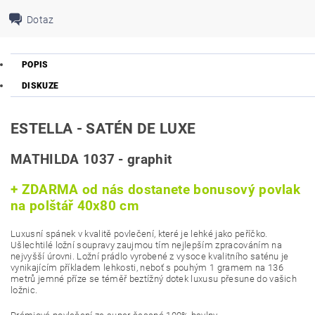
Dotaz
POPIS
DISKUZE
ESTELLA - SATÉN DE LUXE
MATHILDA 1037 - graphit
+ ZDARMA od nás dostanete bonusový povlak
na polštář 40x80 cm
Luxusní spánek v kvalitě povlečení, které je lehké jako peříčko.
Ušlechtilé ložní soupravy zaujmou tím nejlepším zpracováním na
nejvyšší úrovni. Ložní prádlo vyrobené z vysoce kvalitního saténu je
vynikajícím příkladem lehkosti, neboť s pouhým 1 gramem na 136
metrů jemné příze se téměř beztížný dotek luxusu přesune do vašich
ložnic.