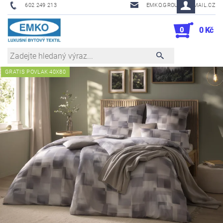
602 249 213
EMKO.GROUSL@EMAIL.CZ
0
0 Kč
GRATIS POVLAK 40X80