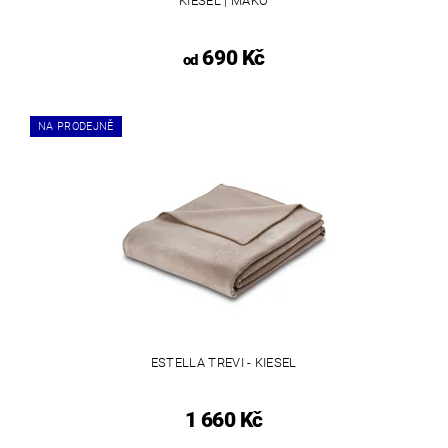
KIESEL | MAKO
690 Kč
od
NA PRODEJNĚ
ESTELLA TREVI - KIESEL
1 660 Kč