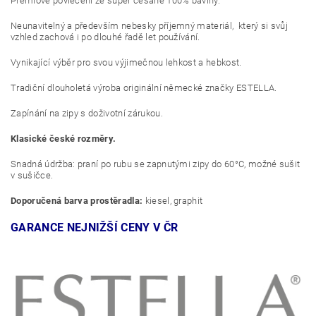
Prémiové povlečení ze super česané 100% bavlny.
Neunavitelný a především nebesky příjemný materiál, který si svůj
vzhled zachová i po dlouhé řadě let používání.
Vynikající výběr pro svou výjimečnou lehkost a hebkost.
Tradiční dlouholetá výroba originální německé značky ESTELLA.
Zapínání na zipy s doživotní zárukou.
Klasické české rozměry.
Snadná údržba: praní po rubu se zapnutými zipy do 60°C, možné sušit
v sušičce.
Doporučená barva prostěradla:
kiesel, graphit
GARANCE NEJNIŽŠÍ CENY V ČR