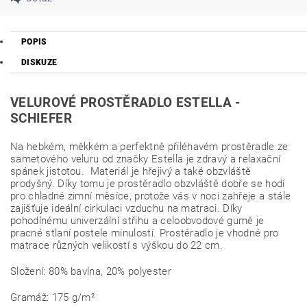
POPIS
DISKUZE
VELUROVÉ PROSTĚRADLO ESTELLA -
SCHIEFER
Na hebkém, měkkém a perfektně přiléhavém prostěradle ze
sametového veluru od značky Estella je zdravý a relaxační
spánek jistotou. Materiál je hřejivý a také obzvláště
prodyšný. Díky tomu je prostěradlo obzvláště dobře se hodí
pro chladné zimní měsíce, protože vás v noci zahřeje a stále
zajišťuje ideální cirkulaci vzduchu na matraci. Díky
pohodlnému univerzální střihu a celoobvodové gumě je
pracné stlaní postele minulostí. Prostěradlo je vhodné pro
matrace různých velikostí s výškou do 22 cm.
Složení: 80% bavlna, 20% polyester
Gramáž: 175 g/m²