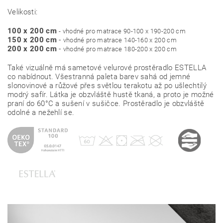
Velikosti:
100 x 200 cm
- vhodné pro matrace 90-100 x 190-200 cm
150 x 200 cm
-
vhodné pro matrace 140-160 x 200 cm
200 x 200 cm
-
vhodné pro matrace 180-200 x 200 cm
Také vizuálně má sametové velurové prostěradlo ESTELLA
co nabídnout. Všestranná paleta barev sahá od jemné
slonovinové a růžové přes světlou terakotu až po ušlechtilý
modrý safír. Látka je obzvláště hustě tkaná, a proto je možné
praní do 60°C a sušení v sušičce. Prostěradlo je obzvláště
odolné a nežehlí se.