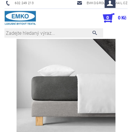
602 249 213
EMKO.GROUSL@EMAIL.CZ
0
0 Kč