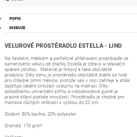
POPIS
DISKUZE
VELUROVÉ PROSTĚRADLO ESTELLA -
LIND
Na hebkém, měkkém a perfektně přiléhavém prostěradle ze
sametového veluru od značky Estella je zdravý a relaxační
spánek jistotou. Materiál je hřejivý a také obzvláště
prodyšný. Díky tomu je prostěradlo obzvláště dobře se hodí
pro chladné zimní měsíce, protože vás v noci zahřeje a stále
zajišťuje ideální cirkulaci vzduchu na matraci. Díky
pohodlnému univerzální střihu a celoobvodové gumě je
pracné stlaní postele minulostí. Prostěradlo je vhodné pro
matrace různých velikostí s výškou do 22 cm.
Složení: 80% bavlna, 20% polyester
Gramáž: 175 g/m²