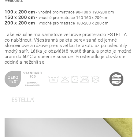
Velikosti:
100 x 200 cm
- vhodné pro matrace 90-100 x 190-200 cm
150 x 200 cm
-
vhodné pro matrace 140-160 x 200 cm
200 x 200 cm
-
vhodné pro matrace 180-200 x 200 cm
Také vizuálně má sametové velurové prostěradlo ESTELLA
co nabídnout. Všestranná paleta barev sahá od jemné
slonovinové a růžové přes světlou terakotu až po ušlechtilý
modrý safír. Látka je obzvláště hustě tkaná, a proto je možné
praní do 60°C a sušení v sušičce. Prostěradlo je obzvláště
odolné a nežehlí se.