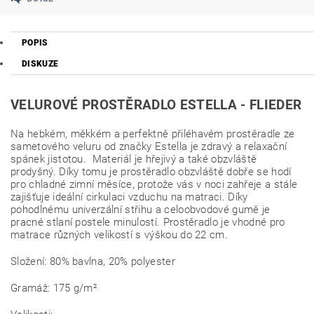
POPIS
DISKUZE
VELUROVÉ PROSTĚRADLO ESTELLA -
FLIEDER
Na hebkém, měkkém a perfektně přiléhavém prostěradle ze
sametového veluru od značky Estella je zdravý a relaxační
spánek jistotou. Materiál je hřejivý a také obzvláště
prodyšný. Díky tomu je prostěradlo obzvláště dobře se hodí
pro chladné zimní měsíce, protože vás v noci zahřeje a stále
zajišťuje ideální cirkulaci vzduchu na matraci. Díky
pohodlnému univerzální střihu a celoobvodové gumě je
pracné stlaní postele minulostí. Prostěradlo je vhodné pro
matrace různých velikostí s výškou do 22 cm.
Složení: 80% bavlna, 20% polyester
Gramáž: 175 g/m²