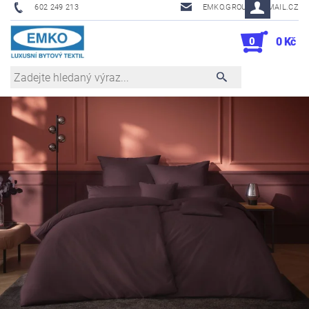
602 249 213
EMKO.GROUSL@EMAIL.CZ
0
0 Kč