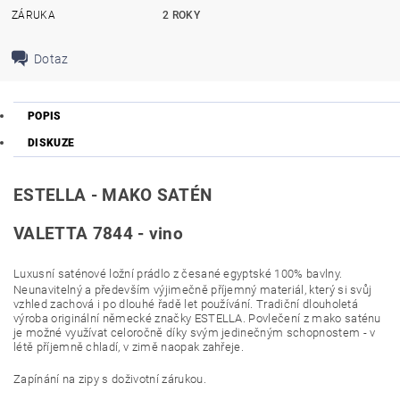
ZÁRUKA
2 ROKY
Dotaz
POPIS
DISKUZE
ESTELLA - MAKO SATÉN
VALETTA 7844 - vino
Luxusní saténové ložní prádlo z česané egyptské 100% bavlny.
Neunavitelný a především výjimečně příjemný materiál, který si svůj
vzhled zachová i po dlouhé řadě let používání. Tradiční dlouholetá
výroba originální německé značky ESTELLA. Povlečení z mako saténu
je možné využívat celoročně díky svým jedinečným schopnostem - v
létě příjemně chladí, v zimě naopak zahřeje.
Zapínání na zipy s doživotní zárukou.