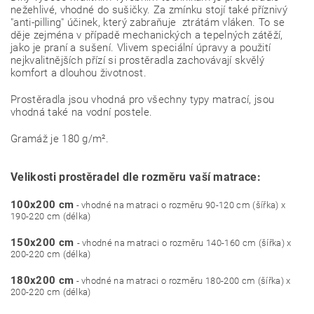
nežehlivé, vhodné do sušičky. Za zmínku stojí také příznivý
"anti-pilling" účinek, který zabraňuje ztrátám vláken. To se
děje zejména v případě mechanických a tepelných zátěží,
jako je praní a sušení. Vlivem speciální úpravy a použití
nejkvalitnějších přízí si prostěradla zachovávají skvělý
komfort a dlouhou životnost.
Prostěradla jsou vhodná pro všechny typy matrací, jsou
vhodná také na vodní postele.
Gramáž je 180 g/m².
Velikosti prostěradel dle rozměru vaší matrace:
100x200 cm
- vhodné na matraci o rozměru 90-120 cm (šířka) x
190-220 cm (délka)
150x200 cm
- vhodné na matraci o rozměru 140-160 cm (šířka) x
200-220 cm (délka)
180x200 cm
- vhodné na matraci o rozměru 180-200 cm (šířka) x
200-220 cm (délka)