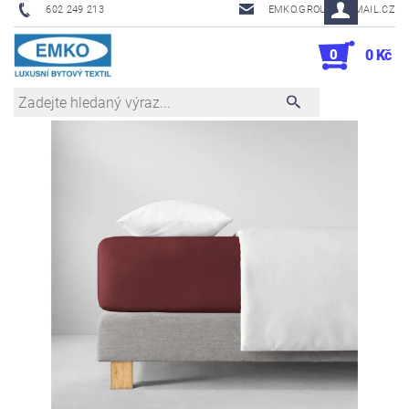
602 249 213
EMKO.GROUSL@EMAIL.CZ
0
0 Kč