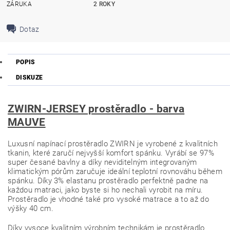
ZÁRUKA
2 ROKY
Dotaz
POPIS
DISKUZE
ZWIRN-JERSEY prostěradlo - barva
MAUVE
Luxusní napínací prostěradlo ZWIRN je vyrobené z kvalitních
tkanin, které zaručí nejvyšší komfort spánku. Vyrábí se 97%
super česané bavlny a díky neviditelným integrovaným
klimatickým pórům zaručuje ideální teplotní rovnováhu během
spánku. Díky 3% elastanu prostěradlo perfektně padne na
každou matraci, jako byste si ho nechali vyrobit na míru.
Prostěradlo je vhodné také pro vysoké matrace a to až do
výšky 40 cm.
Díky vysoce kvalitním výrobním technikám je prostěradlo