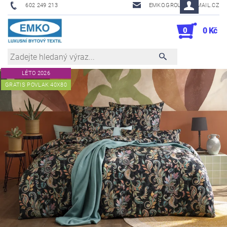
602 249 213
EMKO.GROUSL@EMAIL.CZ
0
0 Kč
LÉTO 2026
GRATIS POVLAK 40X80