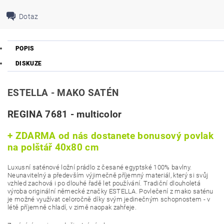
Dotaz
POPIS
DISKUZE
ESTELLA - MAKO SATÉN
REGINA 7681 - multicolor
+ ZDARMA od nás dostanete bonusový povlak
na polštář 40x80 cm
Luxusní saténové ložní prádlo z česané egyptské 100% bavlny.
Neunavitelný a především výjimečně příjemný materiál, který si svůj
vzhled zachová i po dlouhé řadě let používání. Tradiční dlouholetá
výroba originální německé značky ESTELLA. Povlečení z mako saténu
je možné využívat celoročně díky svým jedinečným schopnostem - v
létě příjemně chladí, v zimě naopak zahřeje.