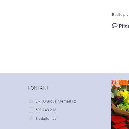
Buďte prvn
Přid
KONTAKT
EMKO.Grousl
@
email.cz
602 249 213
Sledujte nás!