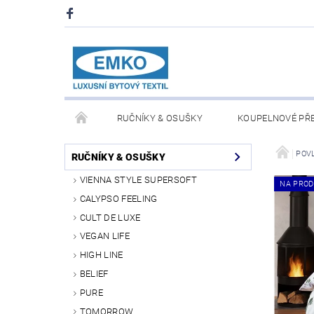
RUČNÍKY & OSUŠKY
KOUPELNOVÉ PŘ
PŘIKRÝVKY & POLŠTÁŘE
DEKY A PLÉDY
POV
RUČNÍKY & OSUŠKY
VIENNA STYLE SUPERSOFT
NA PROD
O NÁS
PRODEJNA V PRAZE 6
OBCHODN
CALYPSO FEELING
CULT DE LUXE
VEGAN LIFE
HIGH LINE
BELIEF
PURE
TOMORROW