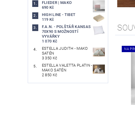
FLIEDER | MAKO
690 Kč
HIGH LINE - TIBET
119 Kč
SOU
F.A.N. - POLŠTÁŘ KANSAS
70X90 S MOŽNOSTÍ
VYVÁŘKY
1 070 Kč
ESTELLA JUDITH - MAKO
NA PR
SATÉN
3 350 Kč
ESTELLA VALETTA PLATIN -
MAKO SATÉN
2 850 Kč