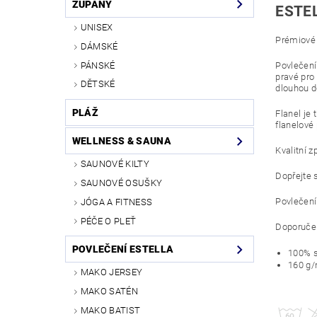
ŽUPANY
ESTEL
UNISEX
Prémiové 
DÁMSKÉ
PÁNSKÉ
Povlečení 
pravé pro
DĚTSKÉ
dlouhou d
PLÁŽ
Flanel je
flanelové
WELLNESS & SAUNA
Kvalitní z
SAUNOVÉ KILTY
Dopřejte 
SAUNOVÉ OSUŠKY
Povlečen
JÓGA A FITNESS
PÉČE O PLEŤ
Doporučen
POVLEČENÍ ESTELLA
100% s
160 g
MAKO JERSEY
MAKO SATÉN
MAKO BATIST