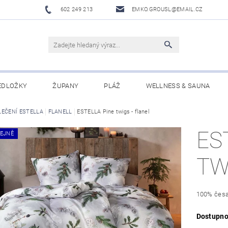
602 249 213
EMKO.GROUSL@EMAIL.CZ
EDLOŽKY
ŽUPANY
PLÁŽ
WELLNESS & SAUNA
LEČENÍ ESTELLA
UBRUSY A UTĚRKY EKELUND
FLANELL
ESTELLA Pine twigs - flanel
DĚTI
DÁRKOVÉ SADY A PO
ES
EJNĚ
Í PODMÍNKY
NAPIŠTE NÁM
TW
100% česa
Dostupno