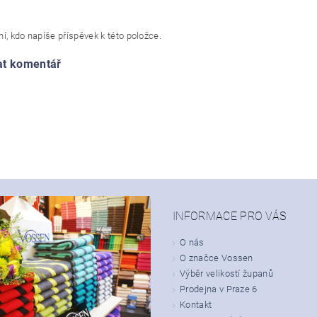
í, kdo napíše příspěvek k této položce.
at komentář
INFORMACE PRO VÁS
O nás
O značce Vossen
Výběr velikostí županů
Prodejna v Praze 6
Kontakt