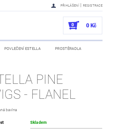
|
PŘIHLÁŠENÍ
REGISTRACE
0
0 Kč
POVLEČENÍ ESTELLA
PROSTĚRADLA
UKAZY
100. VÝROČÍ VOSSEN
TELLA PINE
IGS - FLANEL
ná bavlna
st
Skladem