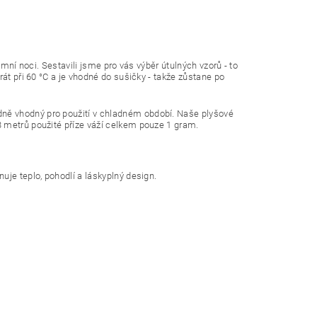
imní noci. Sestavili jsme pro vás výběr útulných vzorů - to
át při 60 °C a je vhodné do sušičky - takže zůstane po
ně vhodný pro použití v chladném období. Naše plyšové
 metrů použité příze váží celkem pouze 1 gram.
uje teplo, pohodlí a láskyplný design.