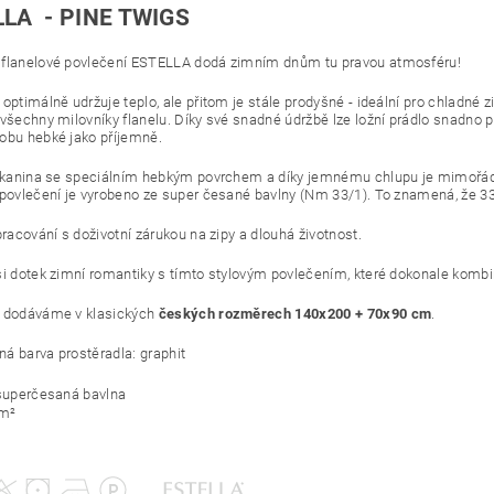
LA - PINE TWIGS
flanelové povlečení ESTELLA dodá zimním dnům tu pravou atmosféru!
optimálně udržuje teplo, ale přitom je stále prodyšné - ideální pro chladné z
 všechny milovníky flanelu. Díky své snadné údržbě lze ložní prádlo snadno pr
obu hebké jako příjemně.
 tkanina se speciálním hebkým povrchem a díky jemnému chlupu je mimořád
 povlečení je vyrobeno ze super česané bavlny (Nm 33/1). To znamená, že 33
pracování s doživotní zárukou na zipy a dlouhá životnost.
si dotek zimní romantiky s tímto stylovým povlečením, které dokonale kombin
í dodáváme v klasických
českých rozměrech 140x200 + 70x90 cm
.
á barva prostěradla: graphit
uperčesaná bavlna
/m²