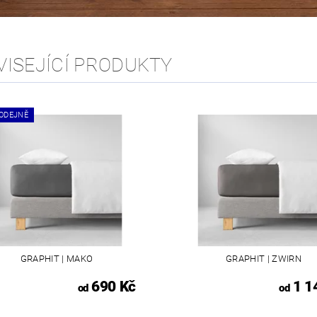
VISEJÍCÍ PRODUKTY
ODEJNĚ
GRAPHIT | MAKO
GRAPHIT | ZWIRN
690 Kč
1 1
od
od