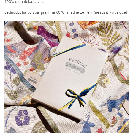
100% organická bavlna
Jednoduchá údržba: praní na 60°C, snadné žehlení (nesušit v sušičce).