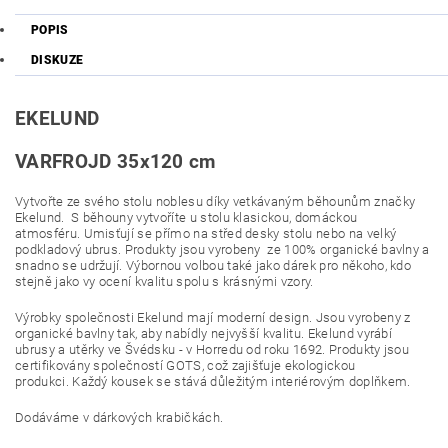
POPIS
DISKUZE
EKELUND
VARFROJD 35x120 cm
Vytvořte ze svého stolu noblesu díky vetkávaným běhounům značky
Ekelund.
S běhouny vytvoříte u stolu klasickou, domáckou
atmosféru. Umisťují se přímo na střed desky stolu nebo na velký
podkladový ubrus. Produkty jsou vyrobeny
ze 100% organické bavlny a
snadno se udržují
. Výbornou volbou také jako
dárek pro někoho, kdo
stejně jako vy ocení kvalitu spolu s krásnými vzory.
Výrobky společnosti Ekelund mají moderní design. Jsou vyrobeny z
organické bavlny tak, aby nabídly nejvyšší kvalitu. Ekelund vyrábí
ubrusy a utěrky ve Švédsku - v Horredu od roku 1692. Produkty jsou
certifikovány společností GOTS, což zajišťuje ekologickou
produkci. Každý kousek se stává důležitým interiérovým doplňkem.
Dodáváme v dárkových krabičkách.