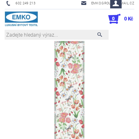
602 249 213
EMKO.GROUSL@EMAIL.CZ
0
0 Kč