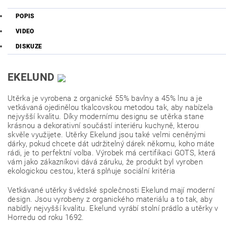
POPIS
VIDEO
DISKUZE
EKELUND
Utěrka je vyrobena z organické 55% bavlny a 45% lnu a je
vetkávaná ojedinělou tkalcovskou metodou tak, aby nabízela
nejvyšší kvalitu. Díky modernímu designu se utěrka stane
krásnou a dekorativní součástí interiéru kuchyně, kterou
skvěle využijete. Utěrky Ekelund jsou také velmi ceněnými
dárky, pokud chcete dát udržitelný dárek někomu, koho máte
rádi, je to perfektní volba. Výrobek má certifikaci GOTS, která
vám jako zákazníkovi dává záruku, že produkt byl vyroben
ekologickou cestou, která splňuje sociální kritéria
Vetkávané utěrky švédské společnosti Ekelund mají moderní
design. Jsou vyrobeny z organického materiálu a to tak, aby
nabídly nejvyšší kvalitu. Ekelund vyrábí stolní prádlo a utěrky v
Horredu od roku 1692.