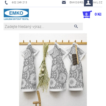
602 249 213
EMKO.GROUSL@EMAIL.CZ
0
0 Kč