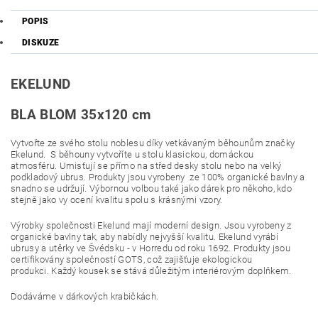
POPIS
DISKUZE
EKELUND
BLA BLOM 35x120 cm
Vytvořte ze svého stolu noblesu díky vetkávaným běhounům značky
Ekelund.
S běhouny vytvoříte u stolu klasickou, domáckou
atmosféru. Umisťují se přímo na střed desky stolu nebo na velký
podkladový ubrus. Produkty jsou vyrobeny
ze 100% organické bavlny a
snadno se udržují
. Výbornou volbou také jako
dárek pro někoho, kdo
stejně jako vy ocení kvalitu spolu s krásnými vzory.
Výrobky společnosti Ekelund mají moderní design. Jsou vyrobeny z
organické bavlny tak, aby nabídly nejvyšší kvalitu. Ekelund vyrábí
ubrusy a utěrky ve Švédsku - v Horredu od roku 1692. Produkty jsou
certifikovány společností GOTS, což zajišťuje ekologickou
produkci. Každý kousek se stává důležitým interiérovým doplňkem.
Dodáváme v dárkových krabičkách.