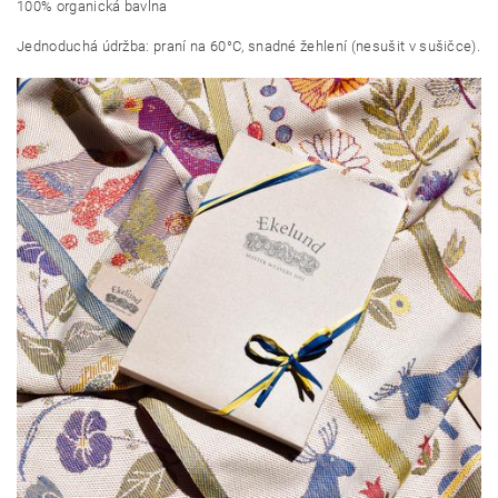
100% organická bavlna
Jednoduchá údržba: praní na 60°C, snadné žehlení (nesušit v sušičce).