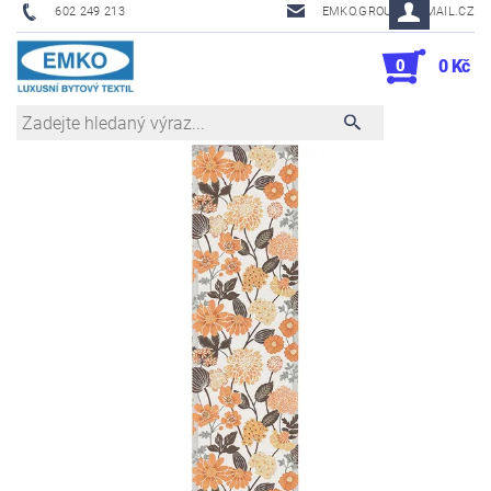
602 249 213
EMKO.GROUSL@EMAIL.CZ
0
0 Kč