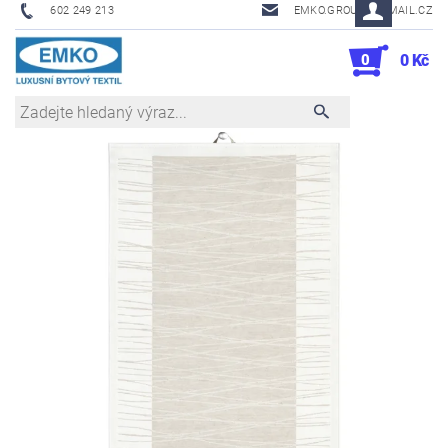
602 249 213
EMKO.GROUSL@EMAIL.CZ
0
0 Kč