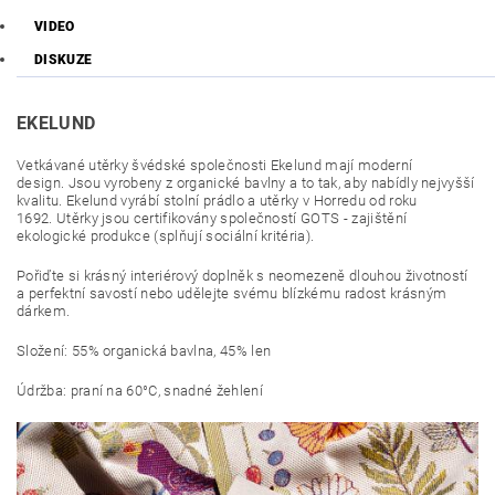
VIDEO
DISKUZE
EKELUND
Vetkávané utěrky švédské společnosti Ekelund mají moderní
design.
Jsou vyrobeny z organické bavlny a to tak, aby nabídly nejvyšší
kvalitu.
Ekelund vyrábí stolní prádlo a utěrky v Horredu od roku
1692. Utěrky
jsou certifikovány společností GOTS - zajištění
ekologické produkce (splňují sociální kritéria).
Pořiďte si krásný interiérový doplněk s neomezeně dlouhou životností
a perfektní savostí nebo udělejte svému blízkému radost krásným
dárkem.
Složení: 55% organická bavlna, 45% len
Údržba: praní na 60°C, snadné žehlení