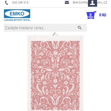
602 249 213
EMKO.GROUSL@EMAIL.CZ
0
0 Kč