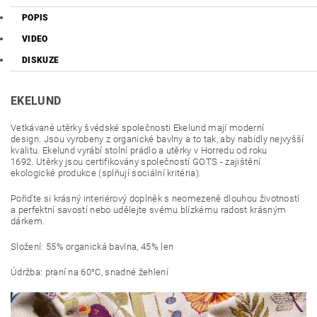
POPIS
VIDEO
DISKUZE
EKELUND
Vetkávané utěrky švédské společnosti Ekelund mají moderní
design.
Jsou vyrobeny z organické bavlny a to tak, aby nabídly nejvyšší
kvalitu.
Ekelund vyrábí stolní prádlo a utěrky v Horredu od roku
1692. Utěrky
jsou certifikovány společností GOTS - zajištění
ekologické produkce (splňují sociální kritéria).
Pořiďte si krásný interiérový doplněk s neomezeně dlouhou životností
a perfektní savostí nebo udělejte svému blízkému radost krásným
dárkem.
Složení: 55% organická bavlna, 45% len
Údržba: praní na 60°C, snadné žehlení