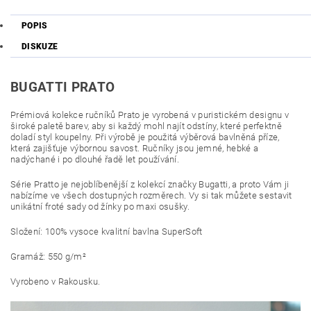
POPIS
DISKUZE
BUGATTI PRATO
Prémiová kolekce ručníků Prato je vyrobená v puristickém designu v
široké paletě barev, aby si každý mohl najít odstíny, které perfektně
doladí styl koupelny. Při výrobě je použitá výběrová
bavlněná příze,
která zajišťuje výbornou savost. Ručníky jsou jemné, hebké a
nadýchané i po dlouhé řadě let používání.
Série Pratto je nejoblíbenější z kolekcí značky Bugatti, a proto Vám ji
nabízíme ve všech dostupných rozměrech. Vy si tak můžete sestavit
unikátní froté sady od žínky po maxi osušky.
Složení: 100% vysoce kvalitní bavlna SuperSoft
Gramáž: 550 g/m²
Vyrobeno v Rakousku.