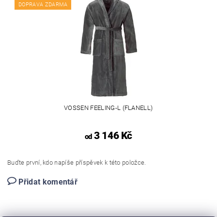
DOPRAVA ZDARMA
VOSSEN FEELING-L (FLANELL)
3 146 Kč
od
Buďte první, kdo napíše příspěvek k této položce.
Přidat komentář