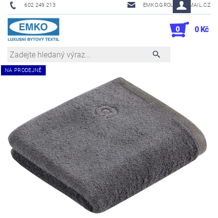
602 249 213
EMKO.GROUSL@EMAIL.CZ
0
0 Kč
NA PRODEJNĚ