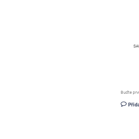
SA
Buďte prvn
Přid