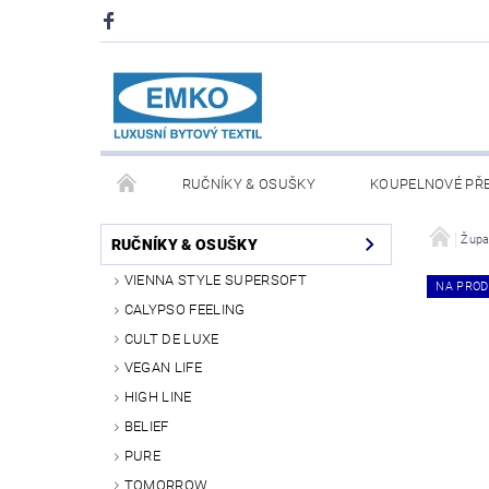
RUČNÍKY & OSUŠKY
KOUPELNOVÉ PŘ
PŘIKRÝVKY & POLŠTÁŘE
DEKY A PLÉDY
Župa
RUČNÍKY & OSUŠKY
VIENNA STYLE SUPERSOFT
NA PROD
O NÁS
PRODEJNA V PRAZE 6
OBCHODN
CALYPSO FEELING
CULT DE LUXE
VEGAN LIFE
HIGH LINE
BELIEF
PURE
TOMORROW