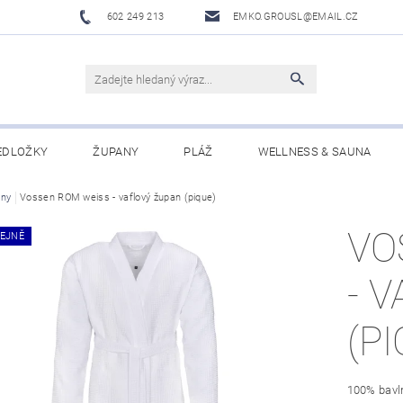
602 249 213
EMKO.GROUSL@EMAIL.CZ
EDLOŽKY
ŽUPANY
PLÁŽ
WELLNESS & SAUNA
ny
UBRUSY A UTĚRKY EKELUND
Vossen ROM weiss - vaflový župan (pique)
DĚTI
DÁRKOVÉ SADY A PO
VO
EJNĚ
Í PODMÍNKY
NAPIŠTE NÁM
- 
(P
100% bavl