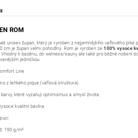
ZE
EN ROM
áš unisex župan, který je vyroben z nejjemnějšího vaflového piké p
0 cm je župan velmi pohodlný. Rom je vyroben ze
100% vysoce kva
.
Vhodný k bazénu, do welness/sauny ale také pro běžné nošení d
vanějším jedničkou.
omfort Line
no z lehkého pique (vaflová struktura)
 barvy, které vyzařují optimismus a smysl života
ysoce kvalitní bavlna
puci
ž: 190 g/m²