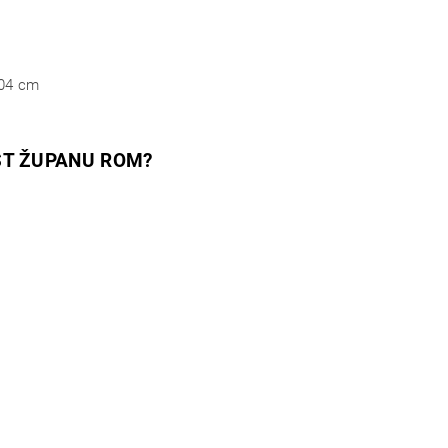
04 cm
ST ŽUPANU ROM?