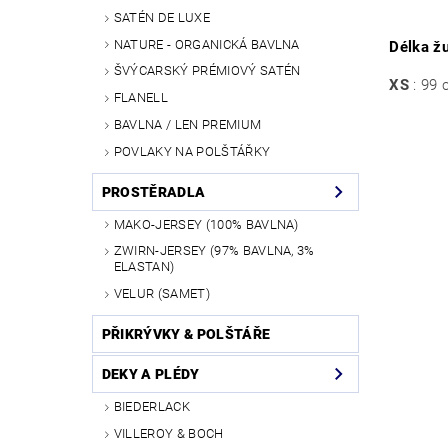
SATÉN DE LUXE
NATURE - ORGANICKÁ BAVLNA
Délka ž
ŠVÝCARSKÝ PRÉMIOVÝ SATÉN
XS
: 99
FLANELL
BAVLNA / LEN PREMIUM
POVLAKY NA POLŠTÁŘKY
PROSTĚRADLA
MAKO-JERSEY (100% BAVLNA)
ZWIRN-JERSEY (97% BAVLNA, 3%
ELASTAN)
VELUR (SAMET)
PŘIKRÝVKY & POLŠTÁŘE
DEKY A PLÉDY
BIEDERLACK
VILLEROY & BOCH