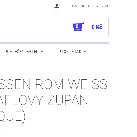
|
PŘIHLÁŠENÍ
REGISTRACE
0
0 Kč
POVLEČENÍ ESTELLA
PROSTĚRADLA
UKAZY
100. VÝROČÍ VOSSEN
SSEN ROM WEISS
VAFLOVÝ ŽUPAN
IQUE)
na