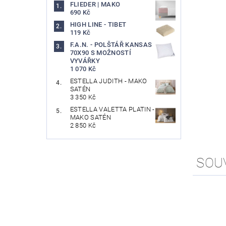
FLIEDER | MAKO
690 Kč
HIGH LINE - TIBET
119 Kč
F.A.N. - POLŠTÁŘ KANSAS
70X90 S MOŽNOSTÍ
VYVÁŘKY
1 070 Kč
ESTELLA JUDITH - MAKO
SATÉN
3 350 Kč
ESTELLA VALETTA PLATIN -
MAKO SATÉN
2 850 Kč
SOU