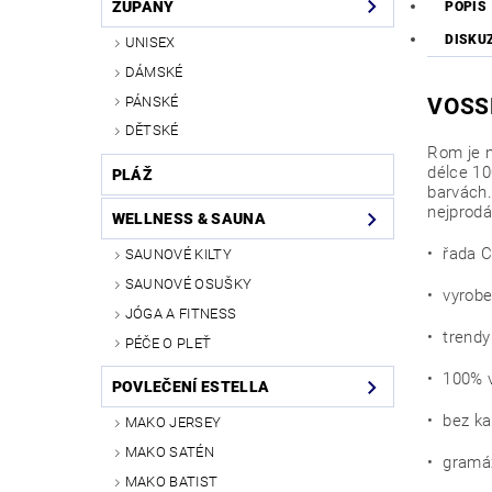
ŽUPANY
POPIS
DISKU
UNISEX
DÁMSKÉ
VOSS
PÁNSKÉ
DĚTSKÉ
Rom je n
délce 10
PLÁŽ
barvách
nejprodá
WELLNESS & SAUNA
• řada C
SAUNOVÉ KILTY
SAUNOVÉ OSUŠKY
• vyrobe
JÓGA A FITNESS
• trendy
PÉČE O PLEŤ
• 100% v
POVLEČENÍ ESTELLA
• bez ka
MAKO JERSEY
MAKO SATÉN
• gramá
MAKO BATIST