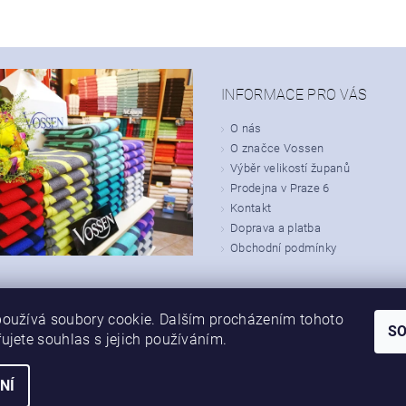
INFORMACE PRO VÁS
O nás
O značce Vossen
Výběr velikostí županů
Prodejna v Praze 6
Kontakt
Doprava a platba
Obchodní podmínky
oužívá soubory cookie. Dalším procházením tohoto
S
ujete souhlas s jejich používáním.
NÍ