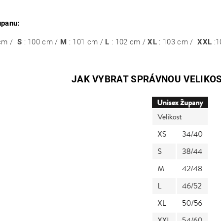
upanu:
 cm /
S
: 100 cm /
M
: 101 cm /
L
: 102 cm /
XL
: 103 cm /
XXL
:
1
JAK VYBRAT SPRÁVNOU VELIKO