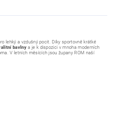
ro lehký a vzdušný pocit. Díky sportovně krátké
litní bavlny
a je k dispozici v mnoha moderních
oma. V letních měsících jsou župany ROM naší