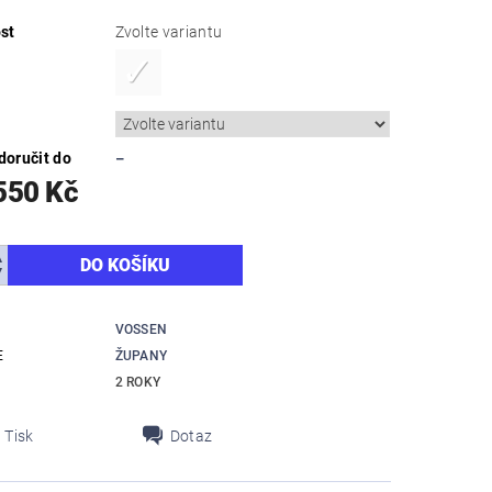
st
Zvolte variantu
oručit do
–
550 Kč
VOSSEN
E
ŽUPANY
2 ROKY
Tisk
Dotaz