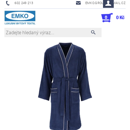
602 249 213
EMKO.GROUSL@EMAIL.CZ
0
0 Kč