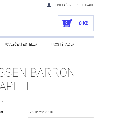
|
PŘIHLÁŠENÍ
REGISTRACE
0
0 Kč
POVLEČENÍ ESTELLA
PROSTĚRADLA
UKAZY
100. VÝROČÍ VOSSEN
SSEN BARRON -
APHIT
na
st
Zvolte variantu