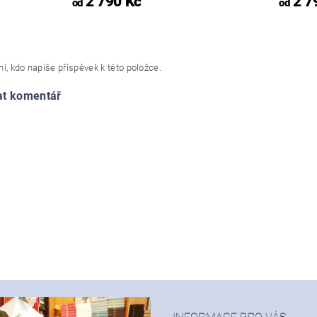
2 790 Kč
2 7
od
od
í, kdo napíše příspěvek k této položce.
at komentář