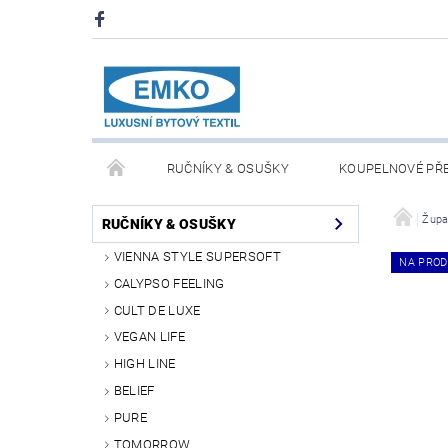
RUČNÍKY & OSUŠKY
KOUPELNOVÉ PŘ
PŘIKRÝVKY & POLŠTÁŘE
DEKY A PLÉDY
Župa
RUČNÍKY & OSUŠKY
VIENNA STYLE SUPERSOFT
NA PROD
O NÁS
PRODEJNA V PRAZE 6
OBCHODN
CALYPSO FEELING
CULT DE LUXE
VEGAN LIFE
HIGH LINE
BELIEF
PURE
TOMORROW