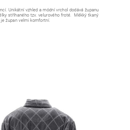
ncí. Unikátní vzhled a módní vrchol dodává županu
délky stříhaného tzv. velurového froté. Měkký tkaný
 je župan velmi komfortní.