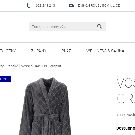
602 249 213
EMKO.GROUSL@EMAIL.CZ
EDLOŽKY
ŽUPANY
PLÁŽ
WELLNESS & SAUNA
ny
UBRUSY A UTĚRKY EKELUND
Pánské
Vossen BARRON - graphit
DĚTI
DÁRKOVÉ SADY A PO
VO
EJNĚ
Í PODMÍNKY
NAPIŠTE NÁM
GR
100% bavl
Dostupno