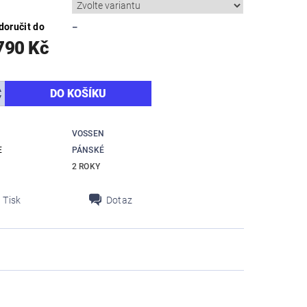
oručit do
–
790 Kč
VOSSEN
E
PÁNSKÉ
2 ROKY
Tisk
Dotaz