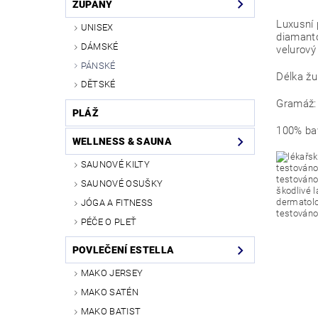
ŽUPANY
Luxusní 
UNISEX
diamanto
DÁMSKÉ
velurový
PÁNSKÉ
Délka žu
DĚTSKÉ
Gramáž:
PLÁŽ
100% ba
WELLNESS & SAUNA
SAUNOVÉ KILTY
SAUNOVÉ OSUŠKY
JÓGA A FITNESS
PÉČE O PLEŤ
POVLEČENÍ ESTELLA
MAKO JERSEY
MAKO SATÉN
MAKO BATIST