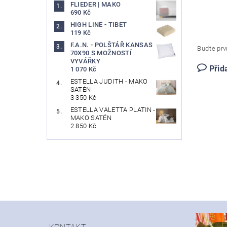
FLIEDER | MAKO
690 Kč
HIGH LINE - TIBET
119 Kč
F.A.N. - POLŠTÁŘ KANSAS
Buďte prvn
70X90 S MOŽNOSTÍ
VYVÁŘKY
Přid
1 070 Kč
ESTELLA JUDITH - MAKO
SATÉN
3 350 Kč
ESTELLA VALETTA PLATIN -
MAKO SATÉN
2 850 Kč