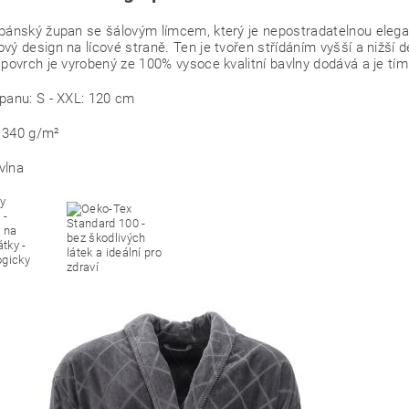
pánský župan se šálovým límcem, který je nepostradatelnou elega
vý design na lícové straně. Ten je tvořen střídáním vyšší a nižší 
 povrch je vyrobený ze 100% vysoce kvalitní bavlny dodává a je tím
panu: S - XXL: 120 cm
 340 g/m²
vlna