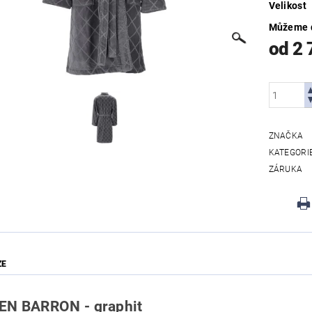
Velikost
Můžeme d
od 2 
ZNAČKA
KATEGORI
ZÁRUKA
ZE
N BARRON - graphit