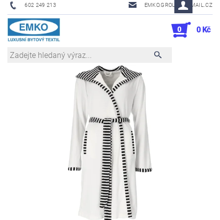
602 249 213
EMKO.GROUSL@EMAIL.CZ
0
0 Kč