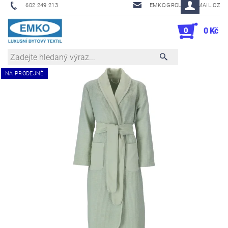
602 249 213
EMKO.GROUSL@EMAIL.CZ
0
0 Kč
NA PRODEJNĚ