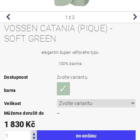
1
z 2
VOSSEN CATANIA (PIQUE) -
SOFT GREEN
elegantní župan vaflového typu
100% bavlna
Dostupnost
Zvolte variantu
barva
Velikost
Můžeme doručit do
–
1 830 Kč