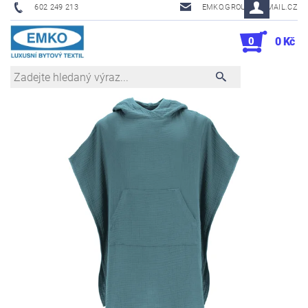
602 249 213
EMKO.GROUSL@EMAIL.CZ
0
0 Kč