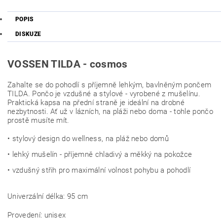
POPIS
DISKUZE
VOSSEN TILDA - cosmos
Zahalte se do pohodlí s příjemně lehkým, bavlněným pončem
TILDA. Pončo je vzdušné a stylové - vyrobené z mušelínu.
Praktická kapsa na přední straně je ideální na drobné
nezbytnosti. Ať už v lázních, na pláži nebo doma - tohle pončo
prostě musíte mít.
• stylový design do wellness, na pláž nebo domů
• lehký mušelín - příjemně chladivý a měkký na pokožce
• vzdušný střih pro maximální volnost pohybu a pohodlí
Univerzální délka: 95 cm
Provedení: unisex