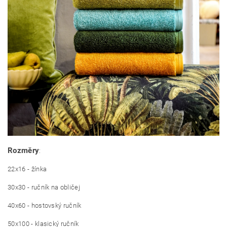
Rozměry
:
22x16 - žínka
30x30 - ručník na obličej
40x60 - hostovský ručník
50x100 - klasický ručník