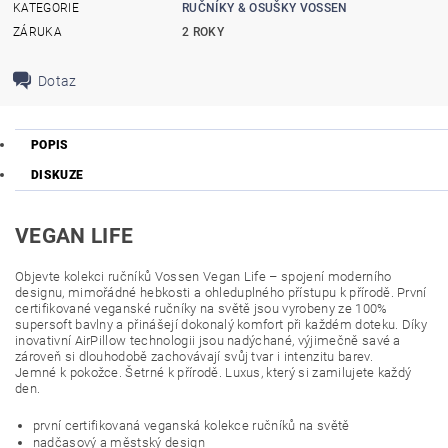
KATEGORIE
RUČNÍKY & OSUŠKY VOSSEN
ZÁRUKA
2 ROKY
Dotaz
POPIS
DISKUZE
VEGAN LIFE
Objevte kolekci ručníků Vossen Vegan Life – spojení moderního
designu, mimořádné hebkosti a ohleduplného přístupu k přírodě. První
certifikované veganské ručníky na světě jsou vyrobeny ze 100%
supersoft bavlny a přinášejí dokonalý komfort při každém doteku. Díky
inovativní AirPillow technologii jsou nadýchané, výjimečně savé a
zároveň si dlouhodobě zachovávají svůj tvar i intenzitu barev.
Jemné k pokožce. Šetrné k přírodě. Luxus, který si zamilujete každý
den.
první certifikovaná veganská kolekce ručníků na světě
nadčasový a městský design