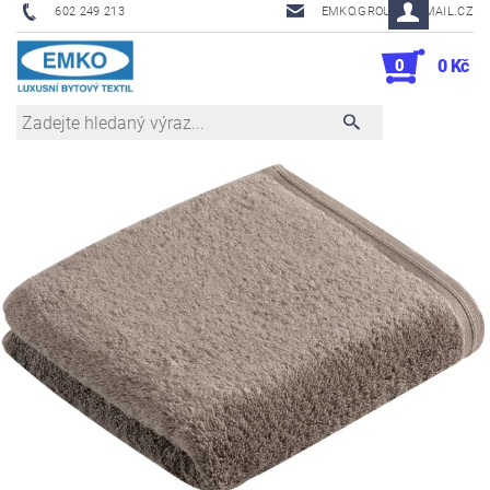
602 249 213
EMKO.GROUSL@EMAIL.CZ
0
0 Kč