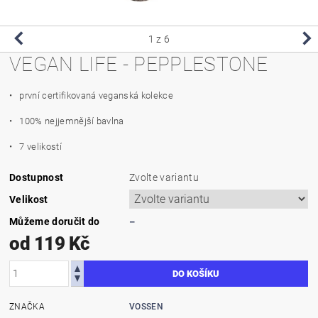
1
z 6
VEGAN LIFE - PEPPLESTONE
• p
rvní certifikovaná veganská kolekce
• 100% nejjemnější bavlna
• 7 velikostí
Dostupnost
Zvolte variantu
Velikost
Můžeme doručit do
–
od 119 Kč
ZNAČKA
VOSSEN