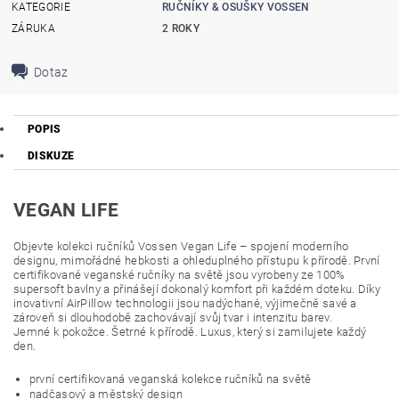
KATEGORIE
RUČNÍKY & OSUŠKY VOSSEN
ZÁRUKA
2 ROKY
Dotaz
POPIS
DISKUZE
VEGAN LIFE
Objevte kolekci ručníků Vossen Vegan Life – spojení moderního
designu, mimořádné hebkosti a ohleduplného přístupu k přírodě. První
certifikované veganské ručníky na světě jsou vyrobeny ze 100%
supersoft bavlny a přinášejí dokonalý komfort při každém doteku. Díky
inovativní AirPillow technologii jsou nadýchané, výjimečně savé a
zároveň si dlouhodobě zachovávají svůj tvar i intenzitu barev.
Jemné k pokožce. Šetrné k přírodě. Luxus, který si zamilujete každý
den.
první certifikovaná veganská kolekce ručníků na světě
nadčasový a městský design