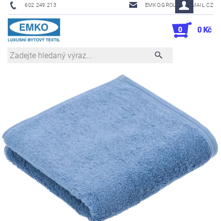
602 249 213
EMKO.GROUSL@EMAIL.CZ
0
0 Kč