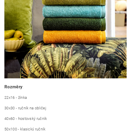
Rozměry
:
22x16 - žínka
30x30 - ručník na obličej
40x60 - hostovský ručník
50x100 - klasický ručník