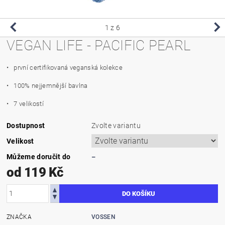
1
z 6
VEGAN LIFE - PACIFIC PEARL
• p
rvní certifikovaná veganská kolekce
• 100% nejjemnější bavlna
• 7 velikostí
Dostupnost
Zvolte variantu
Velikost
Můžeme doručit do
–
od 119 Kč
ZNAČKA
VOSSEN