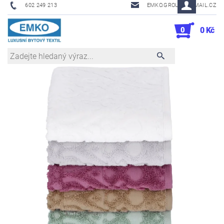
602 249 213
EMKO.GROUSL@EMAIL.CZ
0
0 Kč