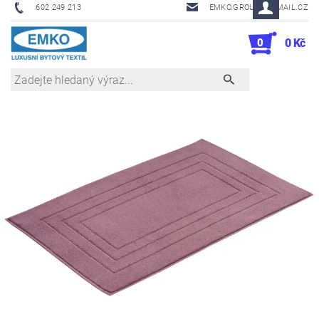
602 249 213
EMKO.GROUSL@EMAIL.CZ
0
0 Kč