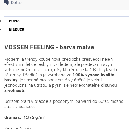
Dotaz
POPIS
DISKUZE
VOSSEN FEELING - barva malve
Moderní a trendy koupelnová předložka přesvědčí nejen
efektivním lehce lesklým vzhledem, ale především svým
velmi jemným povrchem, díky kterému je každý dotyk velmi
příjemný. Předložka je vyrobena ze
100% vysoce kvalitní
bavlny
, je vhodná pro podlahové vytápění, je velmi
jednoduchá na údržbu a pyšní se nepřekonatelně
dlouhou
životností
.
Údržba: praní v pračce s podobnými barvami do 60°C, možno
sušit v sušičce.
Gramáž: 1375
g/m²
Záruka: 3 roky