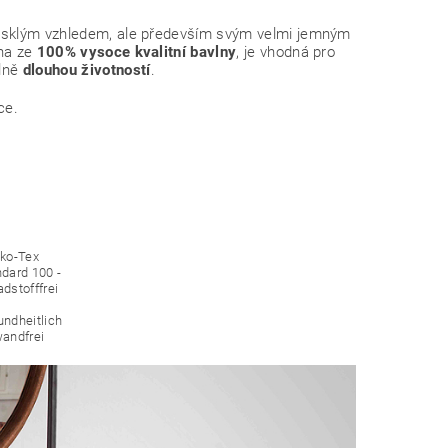
 lesklým vzhledem, ale především svým velmi jemným
ena ze
100% vysoce kvalitní bavlny
, je vhodná pro
elně
dlouhou životností
.
ce.