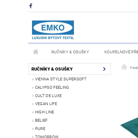
RUČNÍKY & OSUŠKY
KOUPELNOVÉ PŘ
PŘIKRÝVKY & POLŠTÁŘE
DEKY A PLÉDY
Koup
RUČNÍKY & OSUŠKY
VIENNA STYLE SUPERSOFT
O NÁS
PRODEJNA V PRAZE 6
OBCHODN
CALYPSO FEELING
CULT DE LUXE
VEGAN LIFE
HIGH LINE
BELIEF
PURE
TOMORROW