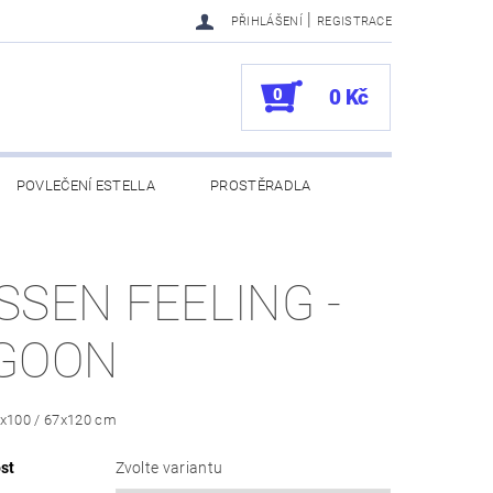
|
PŘIHLÁŠENÍ
REGISTRACE
0
0 Kč
POVLEČENÍ ESTELLA
PROSTĚRADLA
UKAZY
100. VÝROČÍ VOSSEN
SSEN FEELING -
GOON
0x100 / 67x120 cm
st
Zvolte variantu