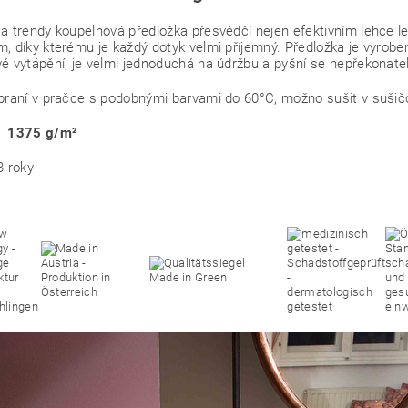
a trendy koupelnová předložka přesvědčí nejen efektivním lehce
, díky kterému je každý dotyk velmi příjemný. Předložka je vyrob
é vytápění, je velmi jednoduchá na údržbu a pyšní se nepřekonat
praní v pračce s podobnými barvami do 60°C, možno sušit v sušič
: 1375
g/m²
3 roky