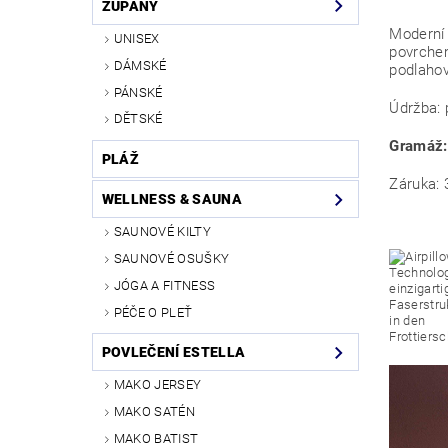
ŽUPANY
Moderní 
UNISEX
povrchem
DÁMSKÉ
podlahov
PÁNSKÉ
Údržba: 
DĚTSKÉ
Gramáž
PLÁŽ
Záruka: 
WELLNESS & SAUNA
SAUNOVÉ KILTY
SAUNOVÉ OSUŠKY
JÓGA A FITNESS
PÉČE O PLEŤ
POVLEČENÍ ESTELLA
MAKO JERSEY
MAKO SATÉN
MAKO BATIST