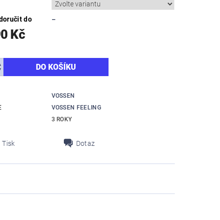
oručit do
–
90 Kč
VOSSEN
E
VOSSEN FEELING
3 ROKY
Tisk
Dotaz