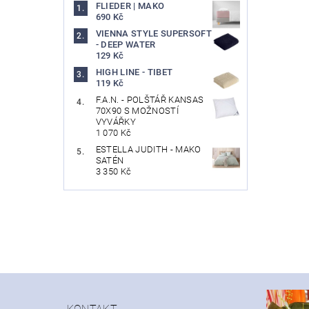
FLIEDER | MAKO
690 Kč
VIENNA STYLE SUPERSOFT
- DEEP WATER
129 Kč
HIGH LINE - TIBET
119 Kč
F.A.N. - POLŠTÁŘ KANSAS
70X90 S MOŽNOSTÍ
VYVÁŘKY
1 070 Kč
ESTELLA JUDITH - MAKO
SATÉN
3 350 Kč