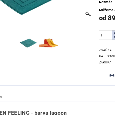
Rozměr
Můžeme d
od 8
ZNAČKA
KATEGORI
ZÁRUKA
ZE
N FEELING - barva lagoon