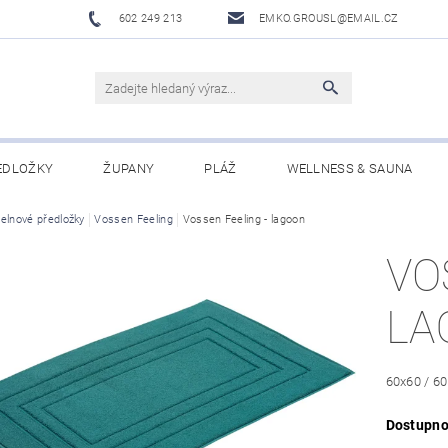
602 249 213
EMKO.GROUSL@EMAIL.CZ
EDLOŽKY
ŽUPANY
PLÁŽ
WELLNESS & SAUNA
elnové předložky
UBRUSY A UTĚRKY EKELUND
Vossen Feeling
Vossen Feeling - lagoon
DĚTI
DÁRKOVÉ SADY A PO
VO
Í PODMÍNKY
NAPIŠTE NÁM
LA
60x60 / 6
Dostupno