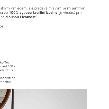
 lesklým vzhledem, ale především svým velmi jemným
ena ze
100% vysoce kvalitní bavlny
, je vhodná pro
elně
dlouhou životností
.
ce.