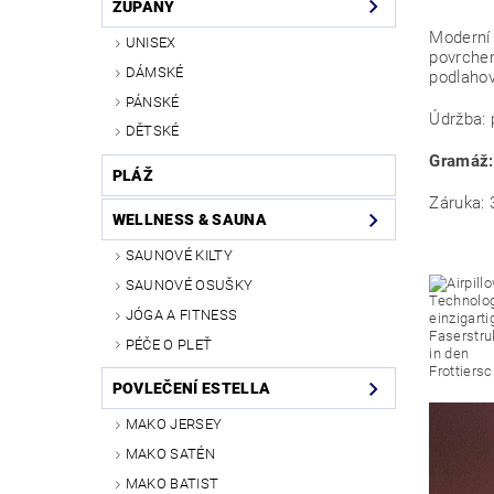
ŽUPANY
Moderní 
UNISEX
povrchem
DÁMSKÉ
podlahov
PÁNSKÉ
Údržba: 
DĚTSKÉ
Gramáž
PLÁŽ
Záruka: 
WELLNESS & SAUNA
SAUNOVÉ KILTY
SAUNOVÉ OSUŠKY
JÓGA A FITNESS
PÉČE O PLEŤ
POVLEČENÍ ESTELLA
MAKO JERSEY
MAKO SATÉN
MAKO BATIST