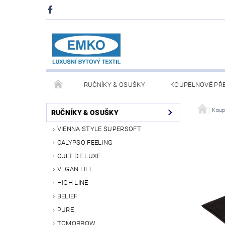
RUČNÍKY & OSUŠKY
KOUPELNOVÉ PŘ
PŘIKRÝVKY & POLŠTÁŘE
DEKY A PLÉDY
Koup
RUČNÍKY & OSUŠKY
VIENNA STYLE SUPERSOFT
O NÁS
PRODEJNA V PRAZE 6
OBCHODN
CALYPSO FEELING
CULT DE LUXE
VEGAN LIFE
HIGH LINE
BELIEF
PURE
TOMORROW