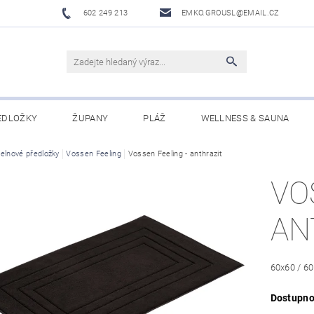
602 249 213
EMKO.GROUSL@EMAIL.CZ
EDLOŽKY
ŽUPANY
PLÁŽ
WELLNESS & SAUNA
elnové předložky
UBRUSY A UTĚRKY EKELUND
Vossen Feeling
Vossen Feeling - anthrazit
DĚTI
DÁRKOVÉ SADY A PO
VO
Í PODMÍNKY
NAPIŠTE NÁM
AN
60x60 / 6
Dostupno