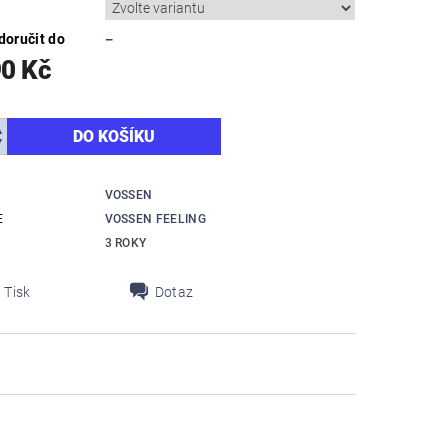
oručit do
–
90 Kč
VOSSEN
E
VOSSEN FEELING
3 ROKY
Tisk
Dotaz