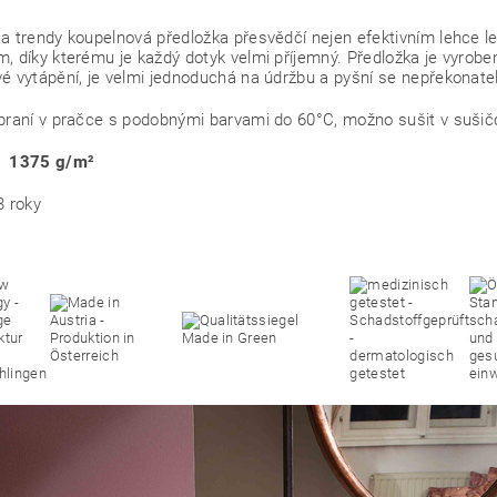
a trendy koupelnová předložka přesvědčí nejen efektivním lehce
, díky kterému je každý dotyk velmi příjemný. Předložka je vyrob
é vytápění, je velmi jednoduchá na údržbu a pyšní se nepřekonat
praní v pračce s podobnými barvami do 60°C, možno sušit v sušič
: 1375
g/m²
3 roky