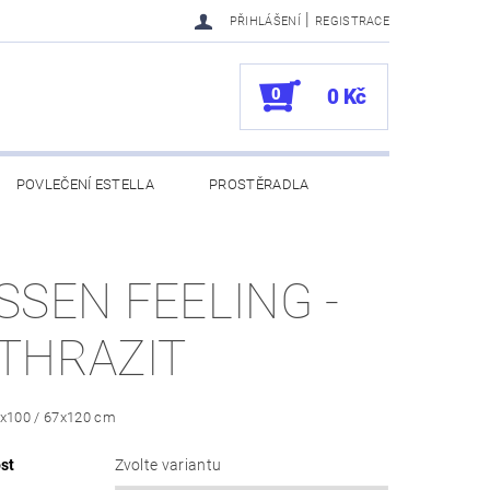
|
PŘIHLÁŠENÍ
REGISTRACE
0
0 Kč
POVLEČENÍ ESTELLA
PROSTĚRADLA
UKAZY
100. VÝROČÍ VOSSEN
SSEN FEELING -
THRAZIT
0x100 / 67x120 cm
st
Zvolte variantu