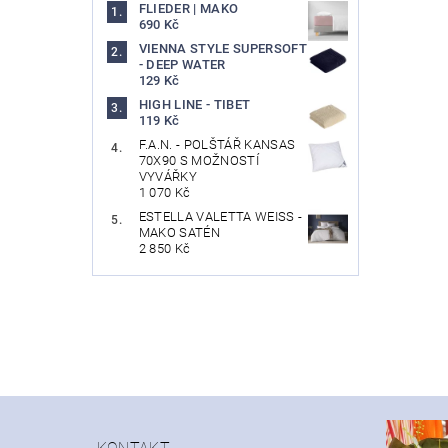
FLIEDER | MAKO
690 Kč
VIENNA STYLE SUPERSOFT
- DEEP WATER
129 Kč
HIGH LINE - TIBET
119 Kč
F.A.N. - POLŠTÁŘ KANSAS
70X90 S MOŽNOSTÍ
VYVÁŘKY
1 070 Kč
ESTELLA VALETTA WEISS -
MAKO SATÉN
2 850 Kč