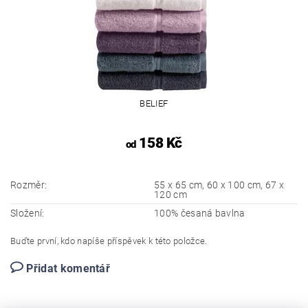
BELIEF
158 Kč
od
Rozměr:
55 x 65 cm, 60 x 100 cm, 67 x
120 cm
Složení:
100% česaná bavlna
Buďte první, kdo napíše příspěvek k této položce.
Přidat komentář