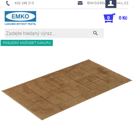
602 249 213
EMKO.GROUSL@EMAIL.CZ
0
0 Kč
POSLEDNÍ MOŽNOST NÁKUPU