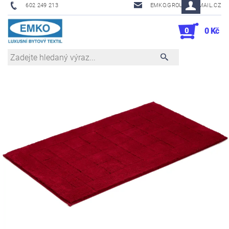
602 249 213
EMKO.GROUSL@EMAIL.CZ
0
0 Kč