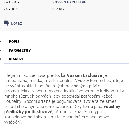
KATEGORIE
VOSSEN EXCLUSIVE
ZÁRUKA
3 ROKY
Dotaz
POPIS
PARAMETRY
DISKUZE
Elegantní koupelnová předložka
Vossen Exclusive
je
načechraná, měkká, a velmi odolná. Vysoký komfort zajišťuje
nejvyšší kvalita tkaní česaných bavlněných přízí s
geometrickou vazbou. Vysoce kvalitní koberec je k dispozici v
mnoha různých barvách, aby odpovídal potřebám každé
koupelny. Spodní strana je pogumovaná, tvořená ze směsi
přírodního a syntetického kaučuku. Díky tomu jsou
všechny
předložky protiskluzové
, přilnou ke každému typu
koupelnové podlahy a jsou také vhodné pro podlahové
vytápění.