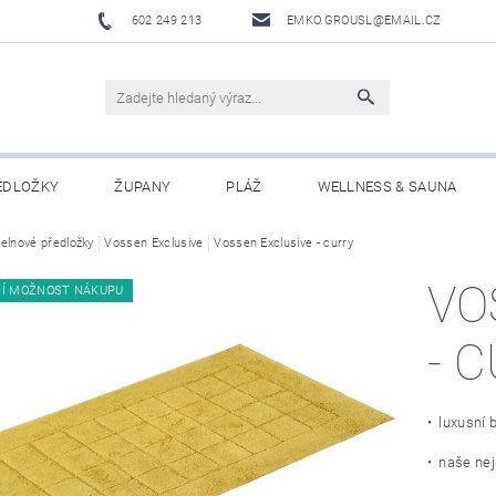
602 249 213
EMKO.GROUSL@EMAIL.CZ
EDLOŽKY
ŽUPANY
PLÁŽ
WELLNESS & SAUNA
elnové předložky
UBRUSY A UTĚRKY EKELUND
Vossen Exclusive
Vossen Exclusive - curry
DĚTI
DÁRKOVÉ SADY A PO
VO
NÍ MOŽNOST NÁKUPU
Í PODMÍNKY
NAPIŠTE NÁM
- 
• luxusní 
• naše nej