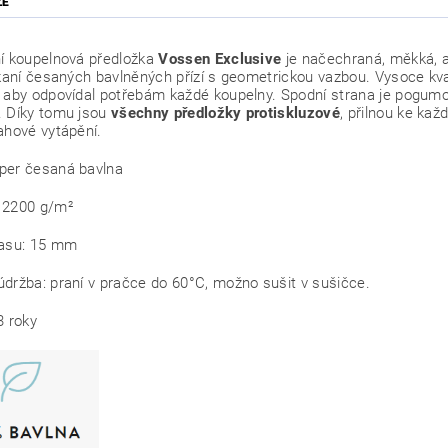
ZE
í koupelnová předložka
Vossen Exclusive
je načechraná, měkká, a 
tkaní česaných bavlněných přízí s geometrickou vazbou. Vysoce kva
 aby odpovídal potřebám každé koupelny. Spodní strana je pogumo
. Díky tomu jsou
všechny předložky protiskluzové
, přilnou ke ka
ahové vytápění.
per česaná bavlna
 2200 g/m²
ýška vlasu: 15 
údržba: praní v pračce do 60°C, možno sušit v sušičce.
a: 3 roky