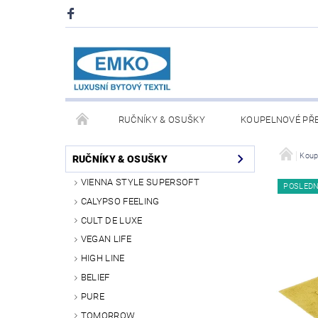
RUČNÍKY & OSUŠKY
KOUPELNOVÉ PŘ
PŘIKRÝVKY & POLŠTÁŘE
DEKY A PLÉDY
Koup
RUČNÍKY & OSUŠKY
VIENNA STYLE SUPERSOFT
POSLED
O NÁS
PRODEJNA V PRAZE 6
OBCHODN
CALYPSO FEELING
CULT DE LUXE
VEGAN LIFE
HIGH LINE
BELIEF
PURE
TOMORROW