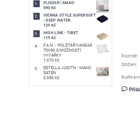
FLIEDER | MAKO
690 Kč
VIENNA STYLE SUPERSOFT
- DEEP WATER
129 Kč
HIGH LINE - TIBET
119 Kč
F.A.N. - POLŠTÁŘ KANSAS
70X90 S MOŽNOSTÍ
VYVÁŘKY
Rozměr:
1 070 Kč
Složení:
ESTELLA JUDITH - MAKO
SATÉN
Buďte prvn
3 350 Kč
Přid