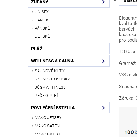
DISKU
ŽUPANY
UNISEX
Elegantn
DÁMSKÉ
kvalita 
PÁNSKÉ
barvách,
kaučuku
DĚTSKÉ
pro podl
PLÁŽ
100% su
WELLNESS & SAUNA
Gramáž:
SAUNOVÉ KILTY
V
SAUNOVÉ OSUŠKY
Snadná 
JÓGA A FITNESS
PÉČE O PLEŤ
Záruk
POVLEČENÍ ESTELLA
MAKO JERSEY
MAKO SATÉN
MAKO BATIST