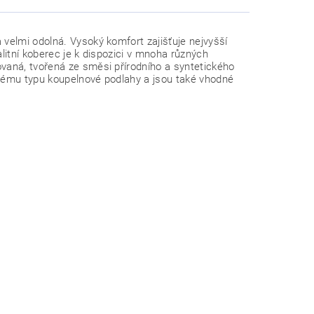
velmi odolná. Vysoký komfort zajišťuje nejvyšší
litní koberec je k dispozici v mnoha různých
vaná, tvořená ze směsi přírodního a syntetického
ždému typu koupelnové podlahy a jsou také vhodné
mm