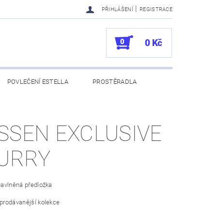
|
PŘIHLÁŠENÍ
REGISTRACE
0
0 Kč
POVLEČENÍ ESTELLA
PROSTĚRADLA
UKAZY
100. VÝROČÍ VOSSEN
SSEN EXCLUSIVE
CURRY
bavlněná předložka
prodávanější kolekce