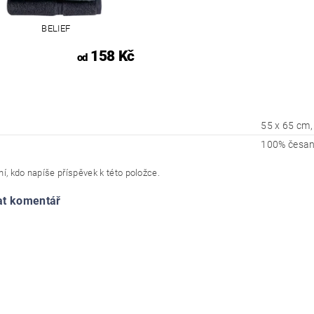
BELIEF
158 Kč
od
55 x 65 cm,
100% česan
í, kdo napíše příspěvek k této položce.
at komentář