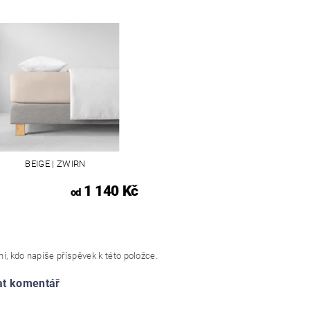
BEIGE | ZWIRN
1 140 Kč
od
í, kdo napíše příspěvek k této položce.
at komentář