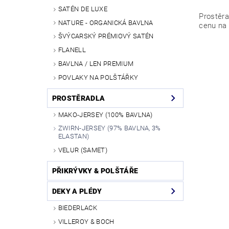
SATÉN DE LUXE
Prostěr
NATURE - ORGANICKÁ BAVLNA
cenu na
ŠVÝCARSKÝ PRÉMIOVÝ SATÉN
FLANELL
BAVLNA / LEN PREMIUM
POVLAKY NA POLŠTÁŘKY
PROSTĚRADLA
MAKO-JERSEY (100% BAVLNA)
ZWIRN-JERSEY (97% BAVLNA, 3%
ELASTAN)
VELUR (SAMET)
PŘIKRÝVKY & POLŠTÁŘE
DEKY A PLÉDY
BIEDERLACK
VILLEROY & BOCH