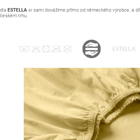
adla
ESTELLA
si sami dovážíme přímo od německého výrobce, a dík
 českém trhu.