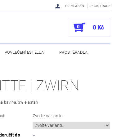
|
PŘIHLÁŠENÍ
REGISTRACE
0
0 Kč
POVLEČENÍ ESTELLA
PROSTĚRADLA
UKAZY
100. VÝROČÍ VOSSEN
ITTE | ZWIRN
á bavlna, 3% elastan
st
Zvolte variantu
oručit do
–