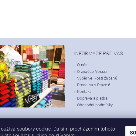
INFORMACE PRO VÁS
O nás
O značce Vossen
Výběr velikostí županů
Prodejna v Praze 6
Kontakt
Doprava a platba
Obchodní podmínky
oužívá soubory cookie. Dalším procházením tohoto
S
ujete souhlas s jejich používáním.