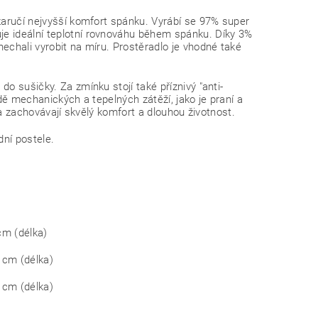
 zaručí nejvyšší komfort spánku. Vyrábí se 97% super
je ideální teplotní rovnováhu během spánku. Díky 3%
echali vyrobit na míru. Prostěradlo je vhodné také
o sušičky. Za zmínku stojí také příznivý "anti-
dě mechanických a tepelných zátěží, jako je praní a
dla zachovávají skvělý komfort a dlouhou životnost.
dní postele.
cm (délka)
 cm (délka)
 cm (délka)