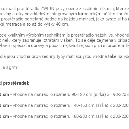
napínací prostěradlo ZWIRN je vyrobené z kvalitních tkanin, které
avlny a díky neviditelným integrovaným klimatickým pórům zaruču
 prostěradlo perfektně padne na každou matraci, jako byste si ho n
ké matrace a to až do výšky 40 cm.
oce kvalitním výrobním technikám je prostěradlo nežehlivé, vhodné d
 účinek, který zabraňuje ztrátám vláken. To se děje zejména v přípa
Vlivem speciální úpravy a použití nejkvalitnějších přízí si prostěra
dla jsou vhodná pro všechny typy matrací, jsou vhodná také na vo
 180 g/m²
i prostěradel:
0 cm
- vhodné na matraci o rozměru 90-120 cm (šířka) x 190-220 
0 cm
- vhodné na matraci o rozměru 140-160 cm (šířka) x 200-220
0 cm
- vhodné na matraci o rozměru 180-200 cm (šířka) x 200-220