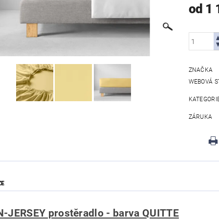
od 1 
ZNAČKA
WEBOVÁ S
KATEGORI
ZÁRUKA
ZE
-JERSEY prostěradlo - barva QUITTE