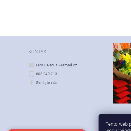
KONTAKT
EMKO.Grousl
@
email.cz
602 249 213
Sledujte nás!
Tento web p
webu vyjadř