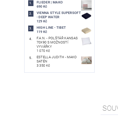
FLIEDER | MAKO
690 Kč
VIENNA STYLE SUPERSOFT
- DEEP WATER
129 Kč
HIGH LINE - TIBET
119 Kč
F.A.N. - POLŠTÁŘ KANSAS
70X90 S MOŽNOSTÍ
VYVÁŘKY
1 070 Kč
ESTELLA JUDITH - MAKO
SATÉN
3 350 Kč
SOU