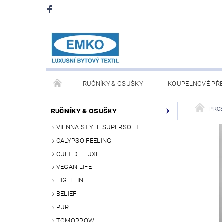
RUČNÍKY & OSUŠKY
KOUPELNOVÉ PŘ
PŘIKRÝVKY & POLŠTÁŘE
DEKY A PLÉDY
PRO
RUČNÍKY & OSUŠKY
VIENNA STYLE SUPERSOFT
O NÁS
PRODEJNA V PRAZE 6
OBCHODN
CALYPSO FEELING
CULT DE LUXE
VEGAN LIFE
HIGH LINE
BELIEF
PURE
TOMORROW