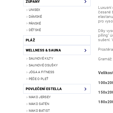
ŽUPANY
Luxusní 
UNISEX
česané b
elastanu
DÁMSKÉ
pro vyso
PÁNSKÉ
DĚTSKÉ
Díky vys
pilling"
sušení. 
PLÁŽ
Prostěra
WELLNESS & SAUNA
SAUNOVÉ KILTY
Gramáž:
SAUNOVÉ OSUŠKY
JÓGA A FITNESS
Velikost
PÉČE O PLEŤ
100x20
POVLEČENÍ ESTELLA
150x20
MAKO JERSEY
180x20
MAKO SATÉN
MAKO BATIST