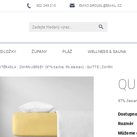
602 249 213
EMKO.GROUSL@EMAIL.CZ
EDLOŽKY
ŽUPANY
PLÁŽ
WELLNESS & SAUNA
STĚRADLA
UBRUSY A UTĚRKY EKELUND
ZWIRN-JERSEY (97% bavlna, 3% elastan)
DĚTI
QUITTE | ZWIRN
DÁRKOVÉ SADY A PO
QU
Í PODMÍNKY
NAPIŠTE NÁM
97% česan
Dostupno
Rozměr
Můžeme d