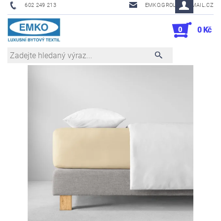
602 249 213
EMKO.GROUSL@EMAIL.CZ
0
0 Kč