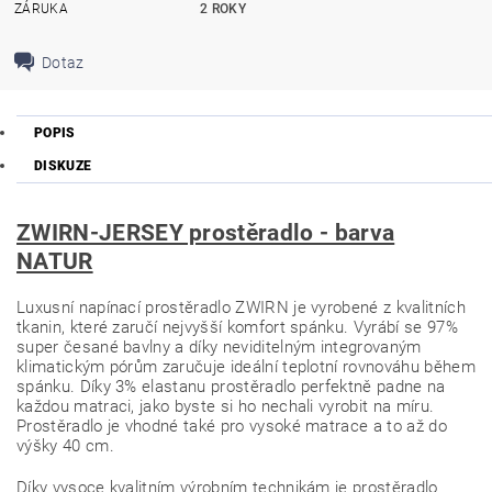
ZÁRUKA
2 ROKY
Dotaz
POPIS
DISKUZE
ZWIRN-JERSEY prostěradlo - barva
NATUR
Luxusní napínací prostěradlo ZWIRN je vyrobené z kvalitních
tkanin, které zaručí nejvyšší komfort spánku. Vyrábí se 97%
super česané bavlny a díky neviditelným integrovaným
klimatickým pórům zaručuje ideální teplotní rovnováhu během
spánku. Díky 3% elastanu prostěradlo perfektně padne na
každou matraci, jako byste si ho nechali vyrobit na míru.
Prostěradlo je vhodné také pro vysoké matrace a to až do
výšky 40 cm.
Díky vysoce kvalitním výrobním technikám je prostěradlo