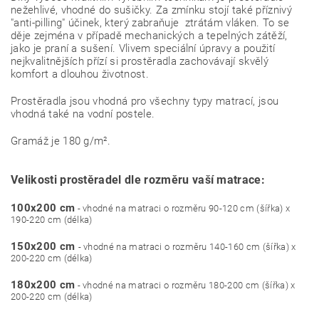
nežehlivé, vhodné do sušičky. Za zmínku stojí také příznivý
"anti-pilling" účinek, který zabraňuje ztrátám vláken. To se
děje zejména v případě mechanických a tepelných zátěží,
jako je praní a sušení. Vlivem speciální úpravy a použití
nejkvalitnějších přízí si prostěradla zachovávají skvělý
komfort a dlouhou životnost.
Prostěradla jsou vhodná pro všechny typy matrací, jsou
vhodná také na vodní postele.
Gramáž je 180 g/m².
Velikosti prostěradel dle rozměru vaší matrace:
100x200 cm
- vhodné na matraci o rozměru 90-120 cm (šířka) x
190-220 cm (délka)
150x200 cm
- vhodné na matraci o rozměru 140-160 cm (šířka) x
200-220 cm (délka)
180x200 cm
- vhodné na matraci o rozměru 180-200 cm (šířka) x
200-220 cm (délka)